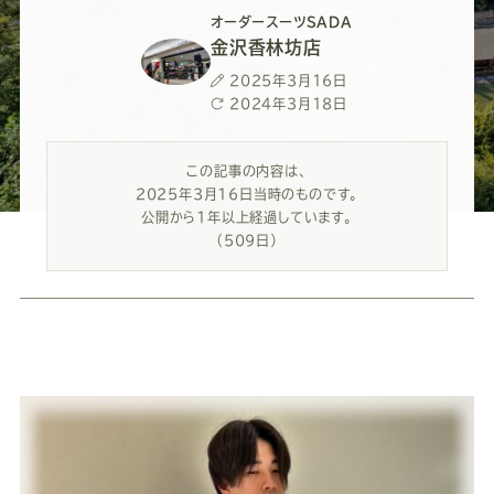
ー
ー
ー
ー
ー
オーダースーツSADA
金沢香林坊店
ス
ス
ス
ス
ス
投
2025年3月16日
稿
最
2024年3月18日
ー
ー
ー
ー
ー
日
終
更
この記事の内容は、
新
ツ
ツ
ツ
ツ
ツ
2025年3月16日当時のものです。
日
公開から1年以上経過しています。
（509日）
SADA
SADA
SADA
SADA
SADA
の
の
の
の
の
公
公
公
公
公
式
式
式
式
式