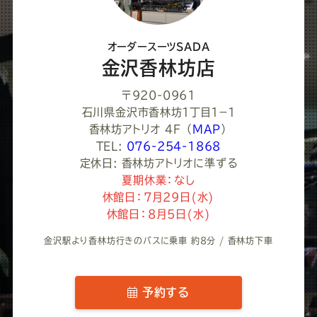
だ
さ
オーダースーツSADA
い
金沢香林坊店
〒920-0961
石川県金沢市香林坊１丁目１−１
香林坊アトリオ 4F
（
MAP
）
TEL:
076-254-1868
定休日: 香林坊アトリオに準ずる
夏期休業：なし
休館日：7月29日(水)
休館日：8月5日(水)
金沢駅より香林坊行きのバスに乗車 約8分 / 香林坊下車
予約する