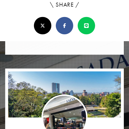
\ SHARE /
よ
ろ
X(Twitter)
Facebook
Line
し
け
れ
ば
シ
ェ
ア
し
て
く