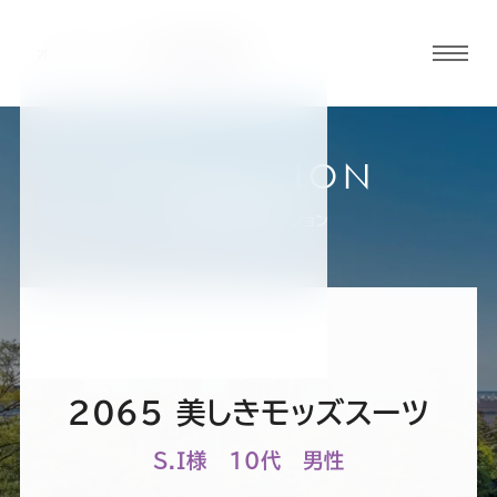
グロ
ーバ
ルメ
ニュ
COLLECTION
ーボ
金沢香林坊店
お客様スーツコレクション
タン
オ
オ
オ
オ
オ
ー
ー
ー
ー
ー
2065 美しきモッズスーツ
ダ
ダ
ダ
ダ
ダ
S.I様 10代 男性