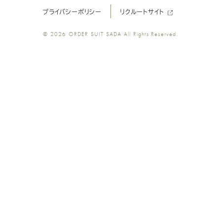
プライバシーポリシー
リクルートサイト
ツ
ツ
ツ
ツ
ツ
© 2026
ORDER SUIT SADA
All Rights Reserved.
SADA
SADA
SADA
SADA
SADA
の
の
の
の
の
公
公
公
公
公
式
式
式
式
式
Youtube
Facebook
Twitter
Instagr
LINE