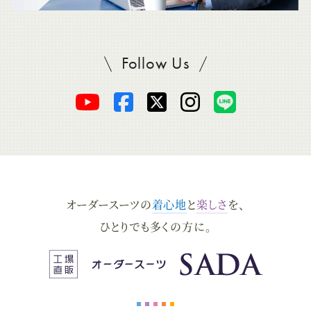
Follow Us
SADAをフォロー
オ
オ
オ
オ
オ
ー
ー
ー
ー
ー
ダ
ダ
ダ
ダ
ダ
オーダースーツの
着心地
と
楽しさ
を、
ー
ー
ー
ー
ー
ひとりでも多くの方に。
ス
ス
ス
ス
ス
ー
ー
ー
ー
ー