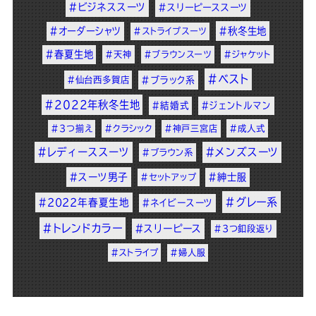
#ビジネススーツ
#スリーピーススーツ
#オーダーシャツ
#秋冬生地
#ストライプスーツ
#春夏生地
#天神
#ブラウンスーツ
#ジャケット
#ベスト
#仙台西多賀店
#ブラック系
#2022年秋冬生地
#結婚式
#ジェントルマン
#3つ揃え
#クラシック
#神戸三宮店
#成人式
#レディーススーツ
#メンズスーツ
#ブラウン系
#スーツ男子
#紳士服
#セットアップ
#グレー系
#2022年春夏生地
#ネイビースーツ
#トレンドカラー
#スリーピース
#3つ釦段返り
#ストライプ
#婦人服