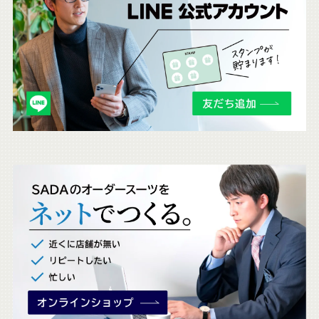
ち
ら
も
チ
ェ
ッ
ク
。