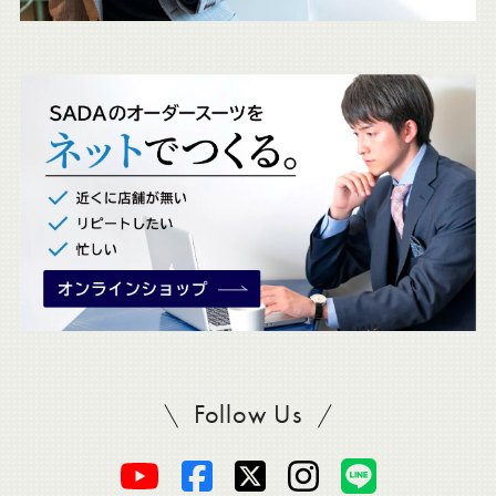
ェ
ッ
ク
。
Follow Us
SADAをフォロー
オ
オ
オ
オ
オ