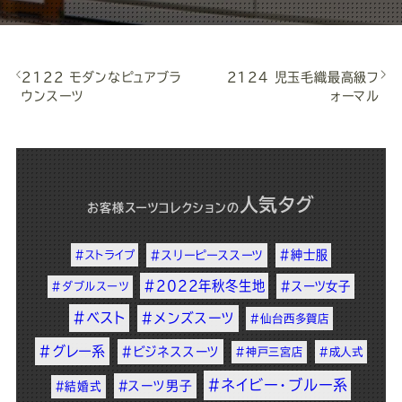
2122 モダンなピュアブラ
2124 児玉毛織最高級フ
ウンスーツ
ォーマル
人気タグ
お客様スーツコレクション
の
#紳士服
#ストライプ
#スリーピーススーツ
#2022年秋冬生地
#スーツ女子
#ダブルスーツ
#ベスト
#メンズスーツ
#仙台西多賀店
#グレー系
#ビジネススーツ
#神戸三宮店
#成人式
#ネイビー・ブルー系
#スーツ男子
#結婚式