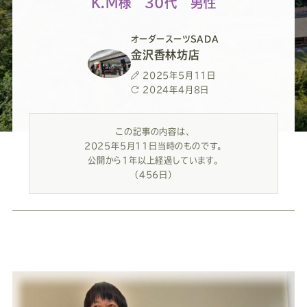
ー
ー
ー
ー
ー
K.M様 ３0代 男性
ス
ス
ス
ス
ス
オーダースーツSADA
金沢香林坊店
ー
ー
ー
ー
ー
投
2025年5月11日
稿
最
2024年4月8日
日
終
ツ
ツ
ツ
ツ
ツ
更
この記事の内容は、
新
2025年5月11日当時のものです。
日
SADA
SADA
SADA
SADA
SADA
公開から1年以上経過しています。
（456日）
の
の
の
の
の
公
公
公
公
公
式
式
式
式
式