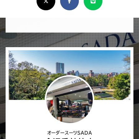
し
け
れ
ば
シ
ェ
ア
し
て
く
だ
さ
オーダースーツSADA
い