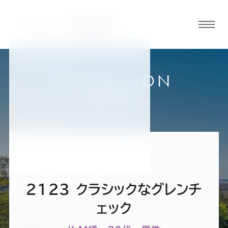
グロ
ーバ
ルメ
ニュ
COLLECTION
ーボ
金沢香林坊店
お客様スーツコレクション
タン
オ
オ
オ
オ
オ
ー
ー
ー
ー
ー
2123 クラシックなグレンチ
ダ
ダ
ダ
ダ
ダ
ェック