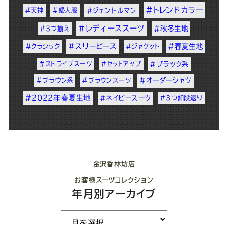
#トレンドカラー
#天神
#婦人服
#ジェントルマン
#レディーススーツ
#秋冬生地
#3つ揃え
#スリーピース
#春夏生地
#クラシック
#ジャケット
#ストライプスーツ
#セットアップ
#ブラック系
#オーダーシャツ
#ブラウン系
#ブラウンスーツ
#2022年春夏生地
#ネイビースーツ
#3つ釦段返り
金沢香林坊店
お客様スーツコレクション
年月別アーカイブ