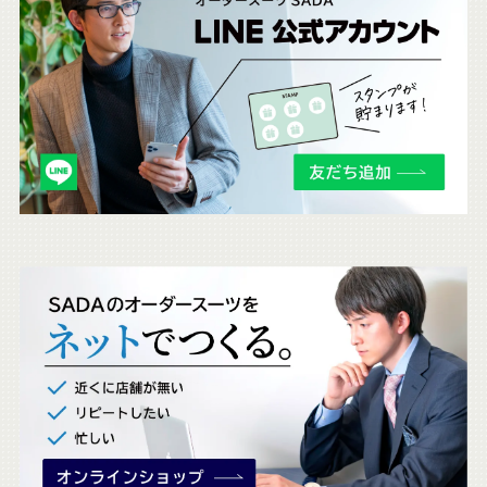
ち
ら
も
チ
ェ
ッ
ク
。