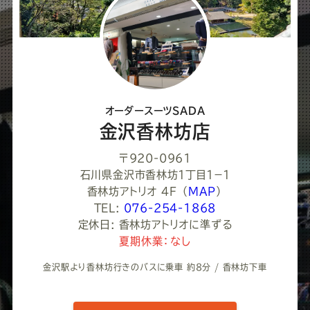
て
く
だ
さ
オーダースーツSADA
い
金沢香林坊店
〒920-0961
石川県金沢市香林坊１丁目１−１
香林坊アトリオ 4F
（
MAP
）
TEL:
076-254-1868
定休日: 香林坊アトリオに準ずる
夏期休業：なし
金沢駅より香林坊行きのバスに乗車 約8分 / 香林坊下車