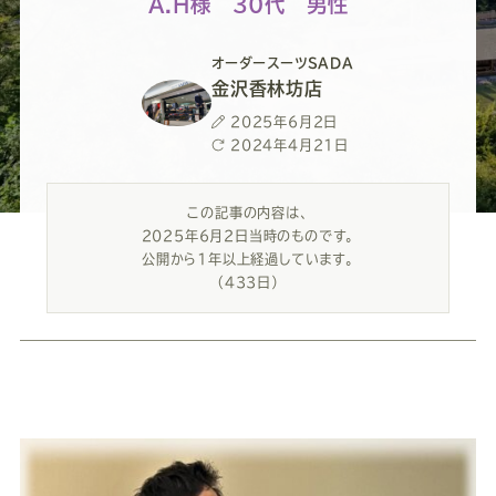
ー
ー
ー
ー
ー
A.H様 ３0代 男性
ス
ス
ス
ス
ス
オーダースーツSADA
金沢香林坊店
ー
ー
ー
ー
ー
投
2025年6月2日
稿
最
2024年4月21日
日
終
ツ
ツ
ツ
ツ
ツ
更
この記事の内容は、
新
2025年6月2日当時のものです。
日
SADA
SADA
SADA
SADA
SADA
公開から1年以上経過しています。
（433日）
の
の
の
の
の
公
公
公
公
公
式
式
式
式
式