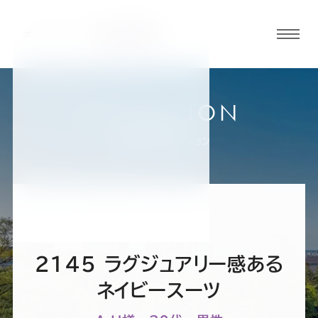
グロ
ーバ
ルメ
ニュ
COLLECTION
ーボ
金沢香林坊店
お客様スーツコレクション
タン
オ
オ
オ
オ
オ
ー
ー
ー
ー
ー
2145 ラグジュアリー感ある
ダ
ダ
ダ
ダ
ダ
ネイビースーツ