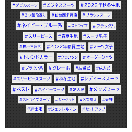
#2022年秋冬生地
#ビジネススーツ
#ダブルスーツ
#3つ釦段返り
#仙台西多賀店
#ブラウンスーツ
#ネイビー・ブルー系
#ストライプ
#ブラック系
#スリーピース
#春夏生地
#スーツ男子
#2022年春夏生地
#スーツ女子
#神戸三宮店
#トレンドカラー
#オーダーシャツ
#クラシック
#グレー系
#ブラウン系
#結婚式
#成人式
#レディーススーツ
#秋冬生地
#スリーピーススーツ
#ベスト
#メンズスーツ
#ネイビースーツ
#婦人服
#ストライプスーツ
#ジャケット
#3つ揃え
#天神
#紳士服
#ジェントルマン
#セットアップ