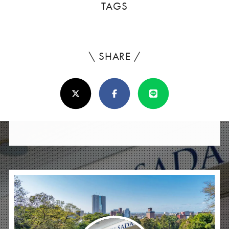
TAGS
\ SHARE /
よ
ろ
X(Twitter)
Facebook
Line
し
け
れ
ば
シ
ェ
ア
し