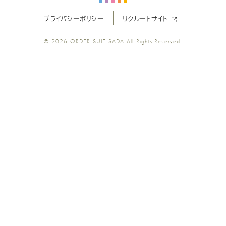
プライバシーポリシー
リクルートサイト
ツ
ツ
ツ
ツ
ツ
© 2026
ORDER SUIT SADA
All Rights Reserved.
SADA
SADA
SADA
SADA
SADA
の
の
の
の
の
公
公
公
公
公
式
式
式
式
式
Youtube
Facebook
Twitter
Instagr
LINE