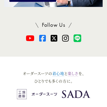
Follow Us
SADAをフォロー
オ
オ
オ
オ
オ
ー
ー
ー
ー
ー
ダ
ダ
ダ
ダ
ダ
オーダースーツの
着心地
と
楽しさ
を、
ー
ー
ー
ー
ー
ひとりでも多くの方に。
ス
ス
ス
ス
ス
ー
ー
ー
ー
ー