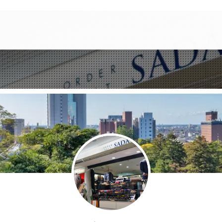
け
れ
ば
シ
ェ
ア
し
て
く
だ
さ
い