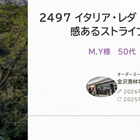
2497 イタリア・レダ
感あるストライ
M.Y様 50代
オーダースー
金沢香林
投
2026
稿
最
2025
日
終
更
新
日