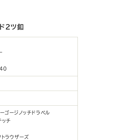
ド2ツ釦
ー
40
ラーゴージノッチドラペル
テッチ
ツトラウザーズ