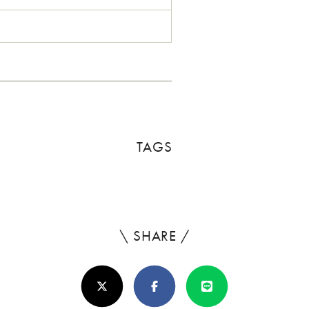
TAGS
\ SHARE /
よ
ろ
X(Twitter)
Facebook
Line
し