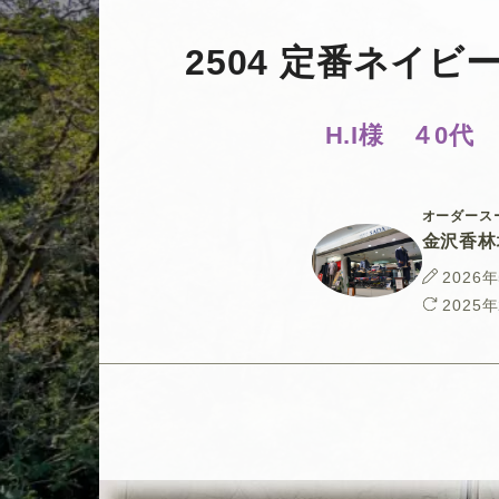
2504 定番ネイ
H.I様 ４0代
オーダース
金沢香林
投
2026
稿
最
2025
日
終
更
新
日