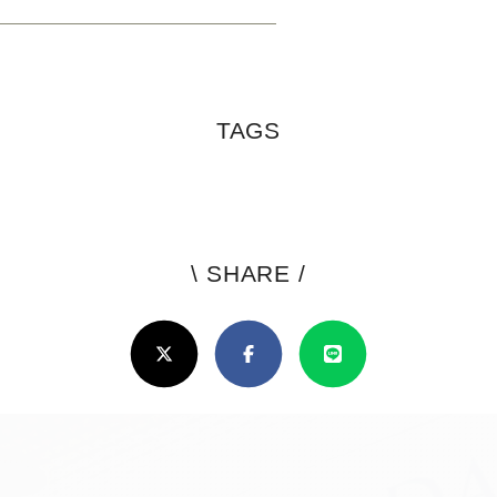
TAGS
\ SHARE /
よ
ろ
X(Twitter)
Facebook
Line
し
け
れ
ば