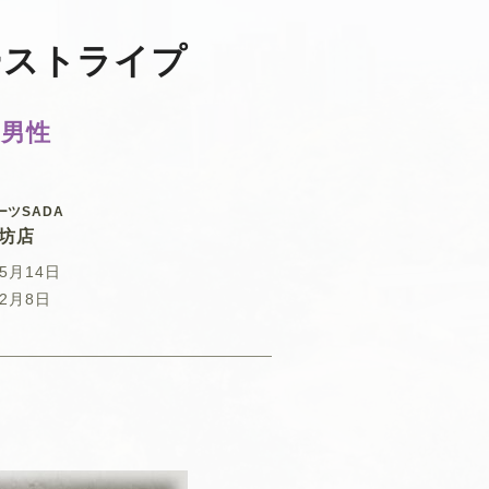
ビーストライプ
 男性
ーツSADA
坊店
年5月14日
年2月8日