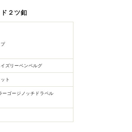
ッド２ツ釦
イプ
ペイズリーベンベルグ
マット
ュラーゴージノッチドラペル