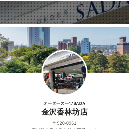
シ
ェ
ア
し
て
く
だ
さ
い
オーダースーツSADA
金沢香林坊店
〒920-0961