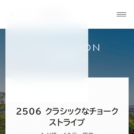
グロ
ーバ
ルメ
ニュ
COLLECTION
ーボ
金沢香林坊店
お客様スーツコレクション
タン
オ
オ
オ
オ
オ
ー
ー
ー
ー
ー
2506 クラシックなチョーク
ダ
ダ
ダ
ダ
ダ
ストライプ