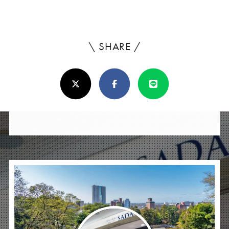
\ SHARE /
よ
ろ
X(Twitter)
Facebook
Line
し
け
れ
ば
シ
ェ
ア
し