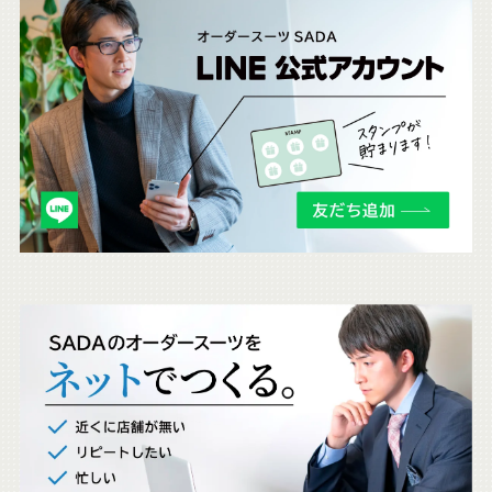
こ
ち
ら
も
チ
ェ
ッ
ク
。