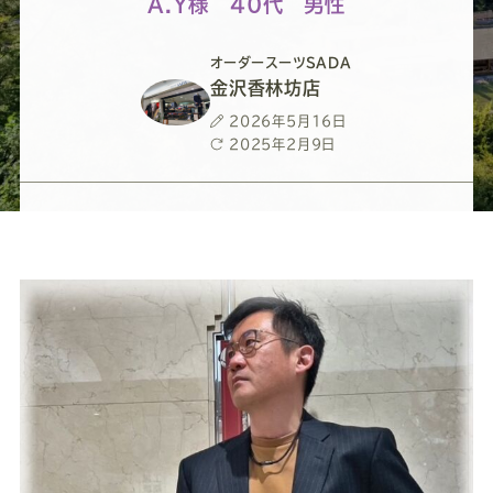
ー
ー
ー
ー
ー
A.Y様 ４0代 男性
ス
ス
ス
ス
ス
オーダースーツSADA
金沢香林坊店
ー
ー
ー
ー
ー
投
2026年5月16日
稿
最
2025年2月9日
日
終
ツ
ツ
ツ
ツ
ツ
更
新
日
SADA
SADA
SADA
SADA
SADA
の
の
の
の
の
公
公
公
公
公
式
式
式
式
式