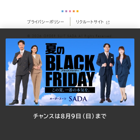
ー
ー
ー
ー
ー
プライバシーポリシー
リクルートサイト
ツ
ツ
ツ
ツ
ツ
© 2026
ORDER SUIT SADA
All Rights Reserved.
SADA
SADA
SADA
SADA
SADA
の
の
の
の
の
公
公
公
公
公
式
式
式
式
式
Youtube
Facebook
Twitter
Instagr
LINE
チャンスは8月9日（日）まで