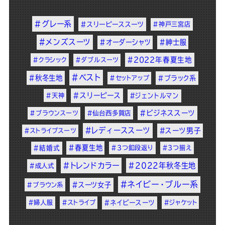
#グレー系
#スリーピーススーツ
#神戸三宮店
#メンズスーツ
#オーダーシャツ
#紳士服
#2022年春夏生地
#クラシック
#ダブルスーツ
#ベスト
#秋冬生地
#セットアップ
#ブラック系
#スリーピース
#天神
#ジェントルマン
#ビジネススーツ
#ブラウンスーツ
#仙台西多賀店
#レディーススーツ
#スーツ男子
#ストライプスーツ
#春夏生地
#結婚式
#3つ釦段返り
#3つ揃え
#トレンドカラー
#2022年秋冬生地
#成人式
#ネイビー・ブルー系
#スーツ女子
#ブラウン系
#婦人服
#ストライプ
#ネイビースーツ
#ジャケット