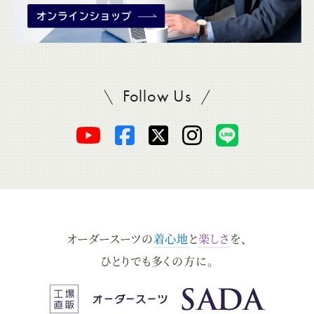
Follow Us
SADAをフォロー
オ
オ
オ
オ
オ
ー
ー
ー
ー
ー
ダ
ダ
ダ
ダ
ダ
オーダースーツの
着心地
と
楽しさ
を、
ー
ー
ー
ー
ー
ひとりでも多くの方に。
ス
ス
ス
ス
ス