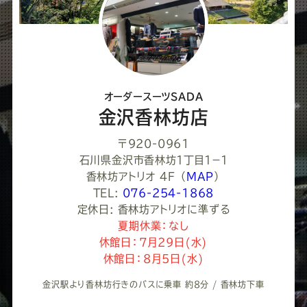
て
く
だ
さ
オーダースーツSADA
い
金沢香林坊店
〒920-0961
石川県金沢市香林坊１丁目１−１
香林坊アトリオ 4F
（
MAP
）
TEL:
076-254-1868
定休日: 香林坊アトリオに準ずる
夏期休業：なし
休館日：7月29日(水)
休館日：8月5日(水)
金沢駅より香林坊行きのバスに乗車 約8分 / 香林坊下車