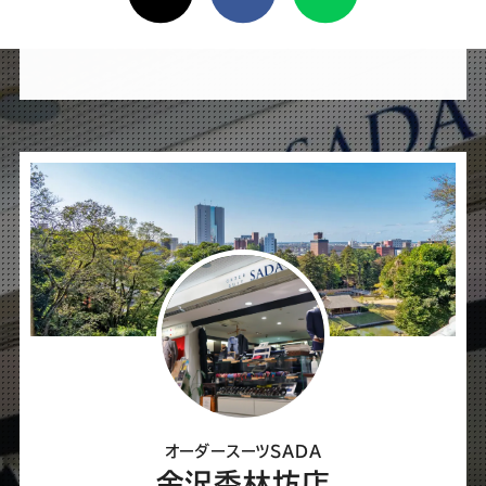
け
れ
ば
シ
ェ
ア
し
て
く
だ
さ
オーダースーツSADA
い
金沢香林坊店