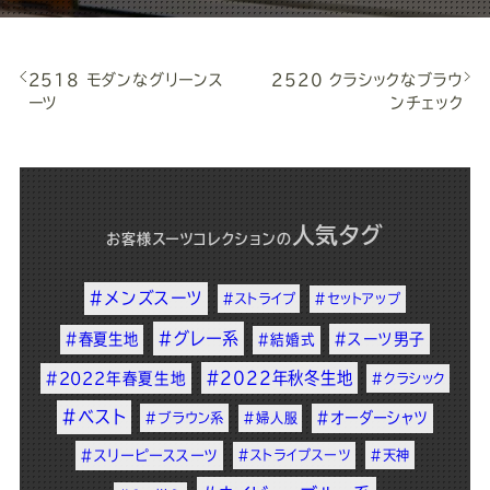
2518 モダンなグリーンス
2520 クラシックなブラウ
ーツ
ンチェック
人気タグ
お客様スーツコレクション
の
#メンズスーツ
#ストライプ
#セットアップ
#グレー系
#春夏生地
#スーツ男子
#結婚式
#2022年秋冬生地
#2022年春夏生地
#クラシック
#ベスト
#オーダーシャツ
#ブラウン系
#婦人服
#スリーピーススーツ
#ストライプスーツ
#天神