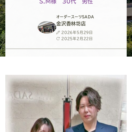
ー
ー
ー
ー
ー
S.M様 30代 男性
ス
ス
ス
ス
ス
オーダースーツSADA
金沢香林坊店
ー
ー
ー
ー
ー
投
2026年5月29日
稿
最
2025年2月22日
日
終
ツ
ツ
ツ
ツ
ツ
更
新
日
SADA
SADA
SADA
SADA
SADA
の
の
の
の
の
公
公
公
公
公
式
式
式
式
式