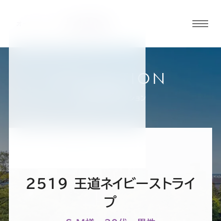
グロ
ーバ
ルメ
ニュ
COLLECTION
ーボ
金沢香林坊店
お客様スーツコレクション
タン
オ
オ
オ
オ
オ
ー
ー
ー
ー
ー
2519 王道ネイビーストライ
ダ
ダ
ダ
ダ
ダ
プ