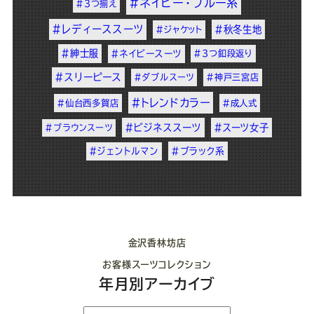
#ネイビー・ブルー系
#3つ揃え
#レディーススーツ
#秋冬生地
#ジャケット
#紳士服
#ネイビースーツ
#3つ釦段返り
#スリーピース
#ダブルスーツ
#神戸三宮店
#トレンドカラー
#仙台西多賀店
#成人式
#ビジネススーツ
#スーツ女子
#ブラウンスーツ
#ジェントルマン
#ブラック系
金沢香林坊店
お客様スーツコレクション
年月別アーカイブ