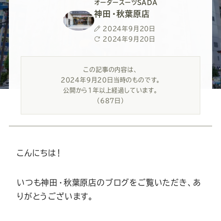
ー
ー
ー
ー
ー
オーダースーツSADA
神田・秋葉原店
ス
ス
ス
ス
ス
投
2024年9月20日
稿
最
2024年9月20日
日
終
ー
ー
ー
ー
ー
更
この記事の内容は、
新
2024年9月20日当時のものです。
日
ツ
ツ
ツ
ツ
ツ
公開から1年以上経過しています。
（687日）
SADA
SADA
SADA
SADA
SADA
の
の
の
の
の
こんにちは！
公
公
公
公
公
いつも神田・秋葉原店のブログをご覧いただき、あ
式
式
式
式
式
りがとうございます。