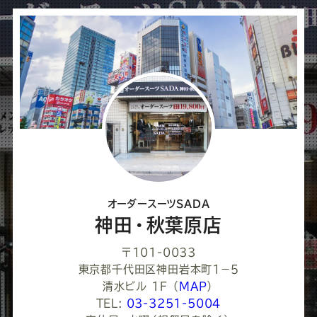
シ
ェ
ア
し
て
く
だ
さ
オーダースーツSADA
い
神田・秋葉原店
〒101-0033
東京都千代田区神田岩本町1−５
清水ビル 1F
（
MAP
）
TEL:
03-3251-5004