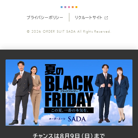
ス
ス
ス
ス
ス
ー
ー
ー
ー
ー
プライバシーポリシー
リクルートサイト
ツ
ツ
ツ
ツ
ツ
© 2026
ORDER SUIT SADA
All Rights Reserved.
SADA
SADA
SADA
SADA
SADA
の
の
の
の
の
公
公
公
公
公
式
式
式
式
式
Youtube
Facebook
Twitter
Instagr
LINE
チャンスは8月9日（日）まで