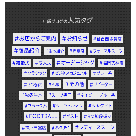
人気タグ
店舗ブログ
の
#お店からご案内
#お知らせ
#仙台西多賀店
#商品紹介
#生地紹介
#赤羽店
#フォーマルスーツ
#オーダーシャツ
#結婚式
#成人式
#福岡天神店
#クラシック
#ビジネスカジュアル
#グレー系
#その他
#リピーター
#3つ揃え
#礼服
#秋冬生地
#スーツ男子
#ネイビー・ブルー系
#ジェントルマン
#ジャケット
#ブラック系
#FOOTBALL
#ベスト
#3つ釦段返り
#レディーススーツ
#神戸三宮店
#ネクタイ