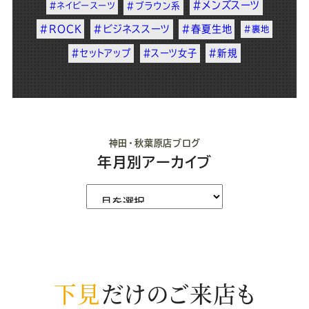
#メンズスーツ
#ネイビースーツ
#ブラウン系
#ROCK
#ビジネススーツ
#春夏生地
#裏地
#セットアップ
#スーツ女子
#新規
神田・秋葉原店ブログ
年月別アーカイブ
下見
だけのご来店も