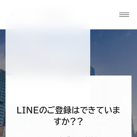
グロ
ーバ
ルメ
ニュ
BLOG
ーボ
神田・秋葉原店ブログ
タン
オ
オ
オ
オ
オ
ー
ー
ー
ー
ー
LINEのご登録はできていま
ダ
ダ
ダ
ダ
ダ
すか？？