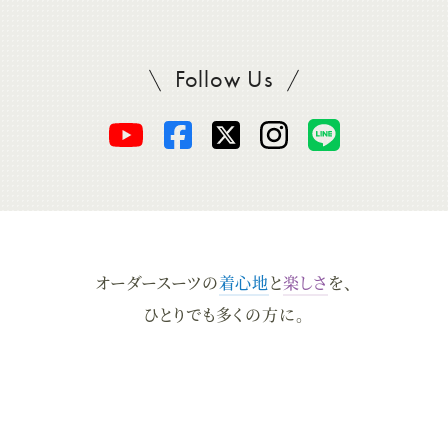
Follow Us
SADAをフォロー
オ
オ
オ
オ
オ
ー
ー
ー
ー
ー
ダ
ダ
ダ
ダ
ダ
オーダースーツの
着心地
と
楽しさ
を、
ー
ー
ー
ー
ー
ひとりでも多くの方に。