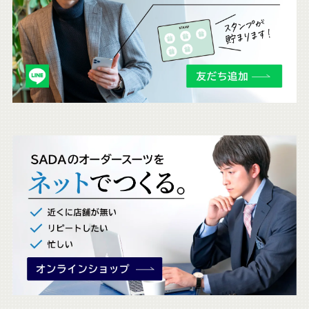
ら
も
チ
ェ
ッ
ク
。