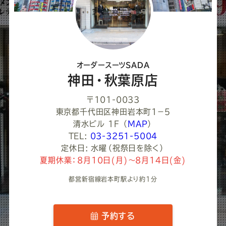
て
く
だ
さ
オーダースーツSADA
い
神田・秋葉原店
〒101-0033
東京都千代田区神田岩本町1−５
清水ビル 1F
（
MAP
）
TEL:
03-3251-5004
定休日: 水曜（祝祭日を除く）
夏期休業：8月10日(月)～8月14日(金)
都営新宿線岩本町駅より約1分
予約する