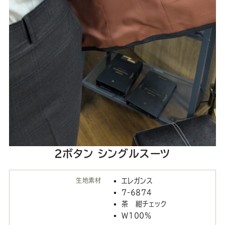
2ボタン シングルスーツ
生地素材
エレガンス
7-6874
茶 紺チェック
W100％