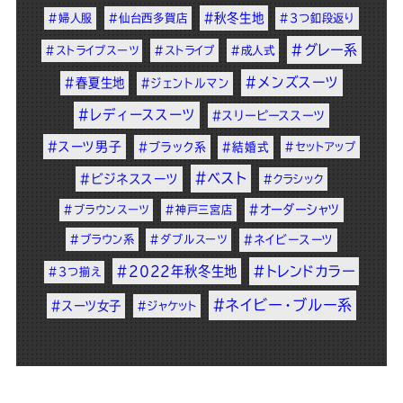
#秋冬生地
#婦人服
#仙台西多賀店
#3つ釦段返り
#グレー系
#ストライプスーツ
#ストライプ
#成人式
#メンズスーツ
#春夏生地
#ジェントルマン
#レディーススーツ
#スリーピーススーツ
#スーツ男子
#ブラック系
#結婚式
#セットアップ
#ベスト
#ビジネススーツ
#クラシック
#オーダーシャツ
#ブラウンスーツ
#神戸三宮店
#ブラウン系
#ダブルスーツ
#ネイビースーツ
#2022年秋冬生地
#トレンドカラー
#3つ揃え
#ネイビー・ブルー系
#スーツ女子
#ジャケット