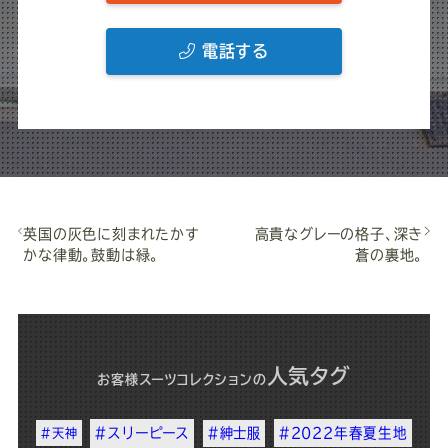
電話する
英国の灰色に刻まれたかす
高貴なグレーの格子、深き
かな律動。鼓動は緑。
蒼の裏地。
人気タグ
お客様スーツコレクション
の
#スリーピース
#紳士服
#2022年春夏生地
#天神