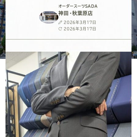
ー
ー
ー
ー
ー
オーダースーツSADA
神田・秋葉原店
ス
ス
ス
ス
ス
投
2026年3月17日
稿
最
2026年3月17日
ー
ー
ー
ー
ー
日
終
更
新
ツ
ツ
ツ
ツ
ツ
日
SADA
SADA
SADA
SADA
SADA
の
の
の
の
の
公
公
公
公
公
式
式
式
式
式