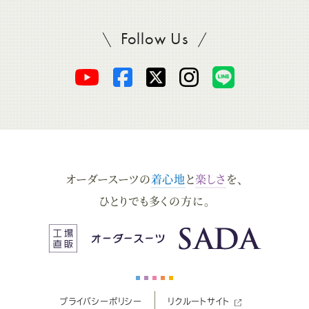
Follow Us
SADAをフォロー
オ
オ
オ
オ
オ
ー
ー
ー
ー
ー
ダ
ダ
ダ
ダ
ダ
オーダースーツの
着心地
と
楽しさ
を、
ー
ー
ー
ー
ー
ひとりでも多くの方に。
ス
ス
ス
ス
ス
ー
ー
ー
ー
ー
プライバシーポリシー
リクルートサイト