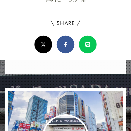
\ SHARE /
よ
ろ
X(Twitter)
Facebook
Line
し
け
れ
ば
シ
ェ
ア
し