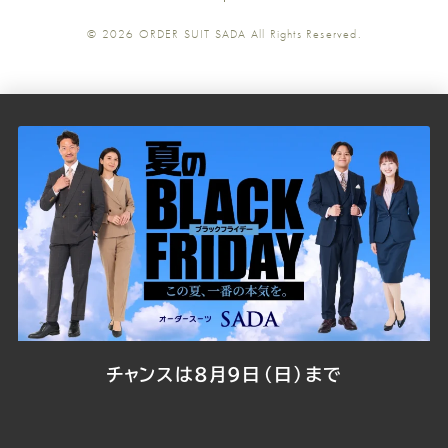
ツ
ツ
ツ
ツ
ツ
© 2026
ORDER SUIT SADA
All Rights Reserved.
SADA
SADA
SADA
SADA
SADA
の
の
の
の
の
公
公
公
公
公
式
式
式
式
式
Youtube
Facebook
Twitter
Instagr
LINE
チャンスは8月9日（日）まで