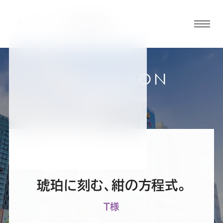
グロ
ーバ
ルメ
ニュ
COLLECTION
ーボ
神田・秋葉原店
お客様スーツコレクション
タン
オ
オ
オ
オ
オ
ー
ー
ー
ー
ー
琥珀に刻む、紺の方程式。
ダ
ダ
ダ
ダ
ダ
T様