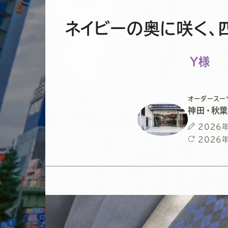
ネイビーの奥に咲く、
Y様
オーダースー
神田・秋
投
2026
稿
最
2026
日
終
更
新
日