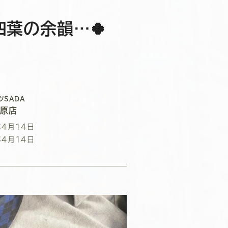
四葉の余韻…🍀
ツSADA
葉原店
年4月14日
年4月14日