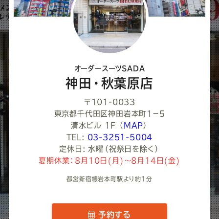
て
く
だ
さ
オーダースーツSADA
い
神田・秋葉原店
〒101-0033
東京都千代田区神田岩本町1−５
清水ビル 1F
（
MAP
）
TEL:
03-3251-5004
定休日: 水曜（祝祭日を除く）
夏期休業：8月10日(月)～8月14日(金)
都営新宿線岩本町駅より約1分
予約する