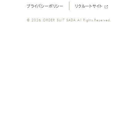
プライバシーポリシー
リクルートサイト
ツ
ツ
ツ
ツ
ツ
© 2026
ORDER SUIT SADA
All Rights Reserved.
SADA
SADA
SADA
SADA
SADA
の
の
の
の
の
公
公
公
公
公
式
式
式
式
式
Youtube
Facebook
Twitter
Instagr
LINE