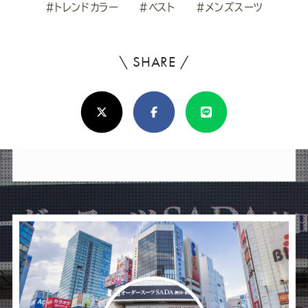
#トレンドカラー
#ベスト
#メンズスーツ
\ SHARE /
よ
ろ
X(Twitter)
Facebook
Line
し
け
れ
ば
シ
ェ
ア
し