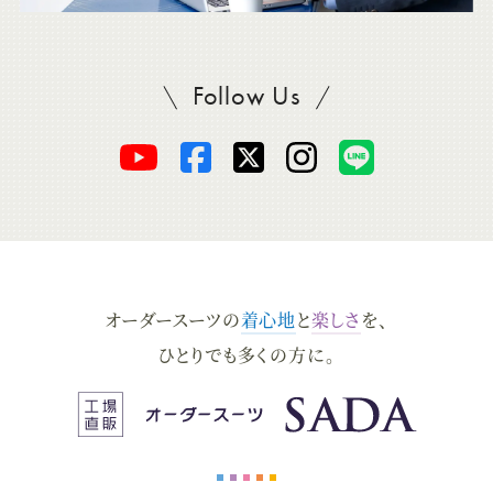
Follow Us
SADAをフォロー
オ
オ
オ
オ
オ
ー
ー
ー
ー
ー
ダ
ダ
ダ
ダ
ダ
オーダースーツの
着心地
と
楽しさ
を、
ー
ー
ー
ー
ー
ひとりでも多くの方に。
ス
ス
ス
ス
ス
ー
ー
ー
ー
ー