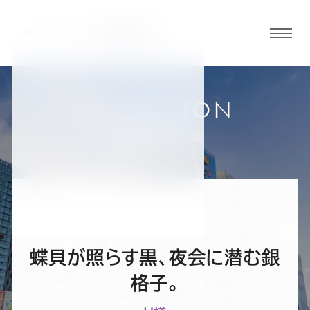
グロ
ーバ
ルメ
ニュ
COLLECTION
ーボ
神田・秋葉原店
お客様スーツコレクション
タン
オ
オ
オ
オ
オ
ー
ー
ー
ー
ー
蝶貝が照らす黒、夜会に潜む銀
ダ
ダ
ダ
ダ
ダ
格子。