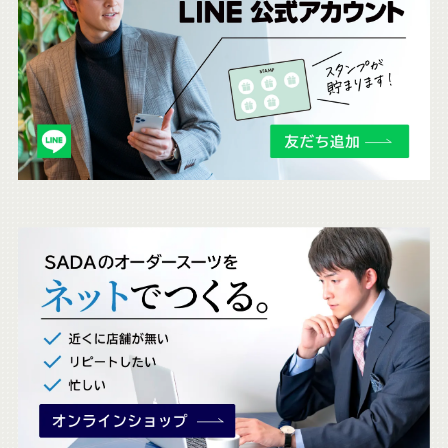
ち
ら
も
チ
ェ
ッ
ク
。