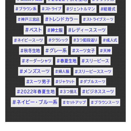
#ブラウン系
#ストライプ
#ジェントルマン
#結婚式
#トレンドカラー
#神戸三宮店
#ストライプスーツ
#ベスト
#レディーススーツ
#紳士服
#ネイビースーツ
#クラシック
#3つ釦段返り
#成人式
#グレー系
#秋冬生地
#スーツ女子
#天神
#オーダーシャツ
#春夏生地
#スリーピース
#メンズスーツ
#婦人服
#スリーピーススーツ
#スーツ男子
#ジャケット
#ダブルスーツ
#2022年春夏生地
#ビジネススーツ
#3つ揃え
#ネイビー・ブルー系
#セットアップ
#ブラウンスーツ