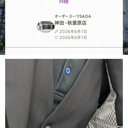
ー
ー
ー
ー
ー
H様
ス
ス
ス
ス
ス
オーダースーツSADA
神田・秋葉原店
ー
ー
ー
ー
ー
投
2026年6月1日
稿
最
2026年6月1日
日
終
ツ
ツ
ツ
ツ
ツ
更
新
日
SADA
SADA
SADA
SADA
SADA
の
の
の
の
の
公
公
公
公
公
式
式
式
式
式