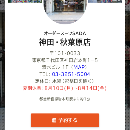
く
だ
さ
オーダースーツSADA
い
神田・秋葉原店
〒101-0033
東京都千代田区神田岩本町1−５
清水ビル 1F
（
MAP
）
TEL:
03-3251-5004
定休日: 水曜（祝祭日を除く）
夏期休業：8月10日(月)～8月14日(金)
都営新宿線岩本町駅より約1分
予約する