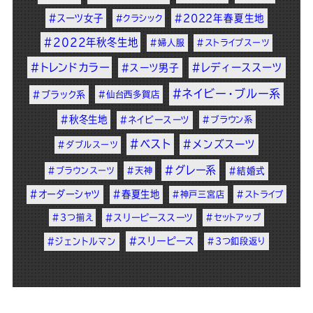
#スーツ女子
#2022年春夏生地
#クラシック
#2022年秋冬生地
#婦人服
#ストライプスーツ
#トレンドカラー
#レディーススーツ
#スーツ男子
#ネイビー・ブルー系
#ブラック系
#仙台西多賀店
#秋冬生地
#ネイビースーツ
#ブラウン系
#ベスト
#メンズスーツ
#ダブルスーツ
#グレー系
#ブラウンスーツ
#天神
#結婚式
#オーダーシャツ
#春夏生地
#神戸三宮店
#ストライプ
#3つ揃え
#スリーピーススーツ
#セットアップ
#スリーピース
#ジェントルマン
#3つ釦段返り