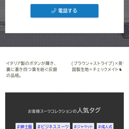
電話する
イタリア製のボタンが輝き、
(ブラウン+ストライプ)×英
裏に蒼き四つ葉を紡ぐ灰銀
国製生地＝チェックメイト♞
の品格。
人気タグ
お客様スーツコレクション
の
#紳士服
#ビジネススーツ
#ジャケット
#成人式