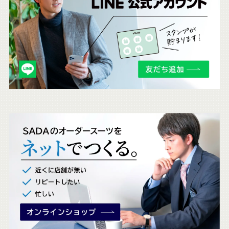
ち
ら
も
チ
ェ
ッ
ク
。