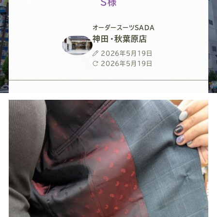
ー
ー
ー
ー
ー
S様
ス
ス
ス
ス
ス
オーダースーツSADA
神田・秋葉原店
ー
ー
ー
ー
ー
投
2026年5月19日
稿
最
2026年5月19日
日
終
ツ
ツ
ツ
ツ
ツ
更
新
日
SADA
SADA
SADA
SADA
SADA
の
の
の
の
の
公
公
公
公
公
式
式
式
式
式