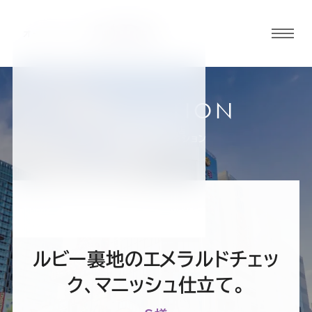
グロ
ーバ
ルメ
ニュ
COLLECTION
ーボ
神田・秋葉原店
お客様スーツコレクション
タン
オ
オ
オ
オ
オ
ー
ー
ー
ー
ー
ルビー裏地のエメラルドチェッ
ダ
ダ
ダ
ダ
ダ
ク、マニッシュ仕立て。