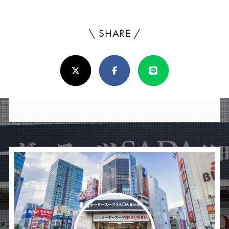
\ SHARE /
よ
ろ
X(Twitter)
Facebook
Line
し
け
れ
ば
シ
ェ
ア
し
て