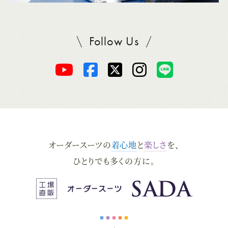
Follow Us
SADAをフォロー
オ
オ
オ
オ
オ
ー
ー
ー
ー
ー
ダ
ダ
ダ
ダ
ダ
オーダースーツの
着心地
と
楽しさ
を、
ー
ー
ー
ー
ー
ひとりでも多くの方に。
ス
ス
ス
ス
ス
ー
ー
ー
ー
ー