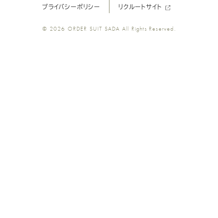
プライバシーポリシー
リクルートサイト
ツ
ツ
ツ
ツ
ツ
© 2026
ORDER SUIT SADA
All Rights Reserved.
SADA
SADA
SADA
SADA
SADA
の
の
の
の
の
公
公
公
公
公
式
式
式
式
式
Youtube
Facebook
Twitter
Instagr
LINE