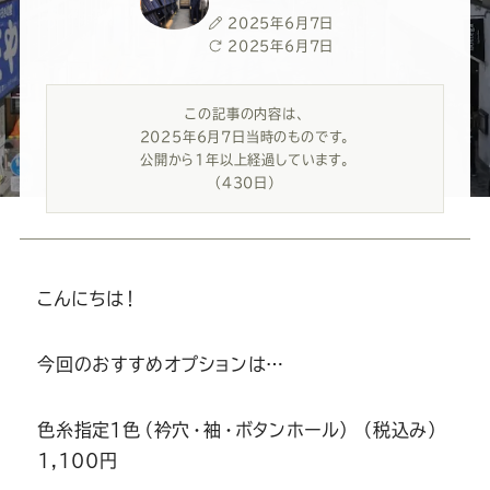
ー
ー
ー
ー
ー
投
2025年6月7日
稿
最
2025年6月7日
ス
ス
ス
ス
ス
日
終
更
この記事の内容は、
新
ー
ー
ー
ー
ー
2025年6月7日当時のものです。
日
公開から1年以上経過しています。
ツ
ツ
ツ
ツ
ツ
（430日）
SADA
SADA
SADA
SADA
SADA
こんにちは！
の
の
の
の
の
今回のおすすめオプションは…
公
公
公
公
公
色糸指定１色（衿穴・袖・ボタンホール） （税込み）
式
式
式
式
式
1,100円