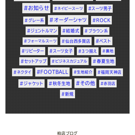
#お知らせ
#スーツ男子
#ネイビースーツ
#オーダーシャツ
#ROCK
#グレー系
#ジェントルマン
#結婚式
#ブラウン系
#ベスト
#フォーマルスーツ
#仙台西多賀店
#リピーター
#スーツ女子
#3つ揃え
#裏地
#セットアップ
#春夏生地
#ビジネスカジュアル
#FOOTBALL
#ネクタイ
#生地紹介
#福岡天神店
#その他
#ジャケット
#秋冬生地
#赤羽店
#新規
柏店ブログ