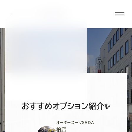
グロ
ーバ
ルメ
ニュ
BLOG
ーボ
柏店ブログ
タン
オ
オ
オ
オ
オ
ー
ー
ー
ー
ー
おすすめオプション紹介✨
ダ
ダ
ダ
ダ
ダ
オーダースーツSADA
柏店