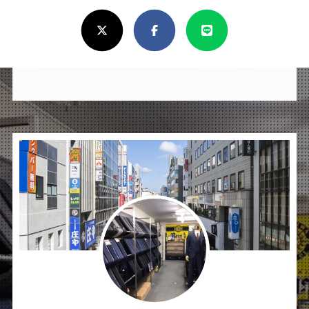
ろ
X(Twitter)
Facebook
Line
し
け
れ
ば
シ
ェ
ア
し
て
く
だ