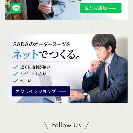
チ
ェ
ッ
ク
。
Follow Us
SADAをフォロー