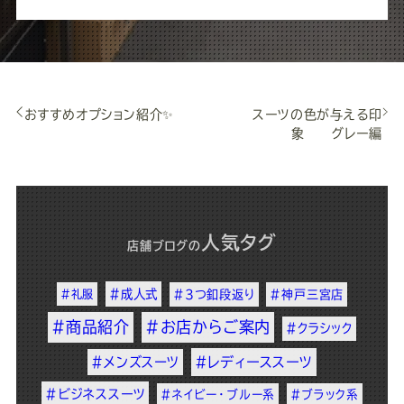
おすすめオプション紹介✨
スーツの色が与える印
象 グレー編
人気タグ
店舗ブログ
の
#成人式
#礼服
#3つ釦段返り
#神戸三宮店
#商品紹介
#お店からご案内
#クラシック
#メンズスーツ
#レディーススーツ
#ビジネススーツ
#ネイビー・ブルー系
#ブラック系