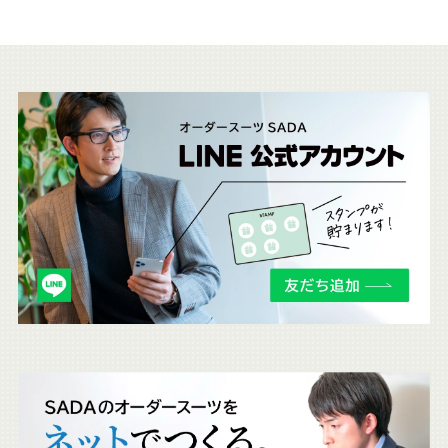
こ
ち
ら
も
チ
ェ
ッ
ク