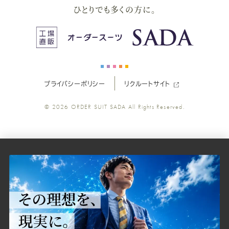
ー
ー
ー
ー
ー
ひとりでも多くの方に。
ス
ス
ス
ス
ス
ー
ー
ー
ー
ー
プライバシーポリシー
リクルートサイト
ツ
ツ
ツ
ツ
ツ
© 2026
ORDER SUIT SADA
All Rights Reserved.
SADA
SADA
SADA
SADA
SADA
の
の
の
の
の
公
公
公
公
公
式
式
式
式
式