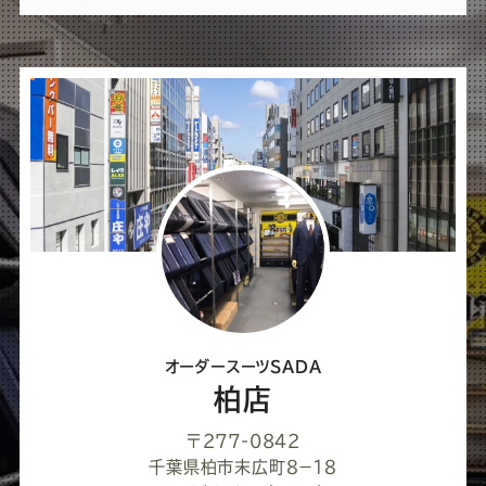
ば
シ
ェ
ア
し
て
く
だ
さ
オーダースーツSADA
い
柏店
〒277-0842
千葉県柏市末広町８−１８