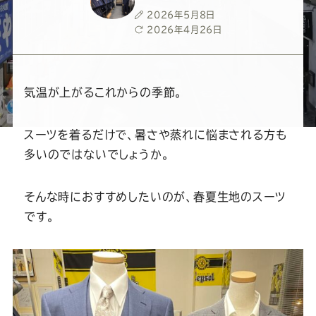
ー
ー
ー
ー
ー
投
2026年5月8日
稿
最
2026年4月26日
ス
ス
ス
ス
ス
日
終
更
新
ー
ー
ー
ー
ー
日
気温が上がるこれからの季節。
ツ
ツ
ツ
ツ
ツ
スーツを着るだけで、暑さや蒸れに悩まされる方も
多いのではないでしょうか。
SADA
SADA
SADA
SADA
SADA
そんな時におすすめしたいのが、春夏生地のスーツ
の
の
の
の
の
です。
公
公
公
公
公
式
式
式
式
式