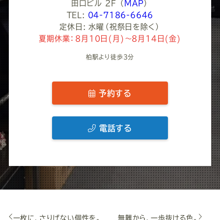
田口ビル 2F
（
MAP
）
TEL:
04-7186-6646
定休日: 水曜（祝祭日を除く）
夏期休業：8月10日(月)～8月14日(金)
柏駅より徒歩3分
予約する
電話する
一枚に、さりげない個性を。
無難から、一歩抜ける色。