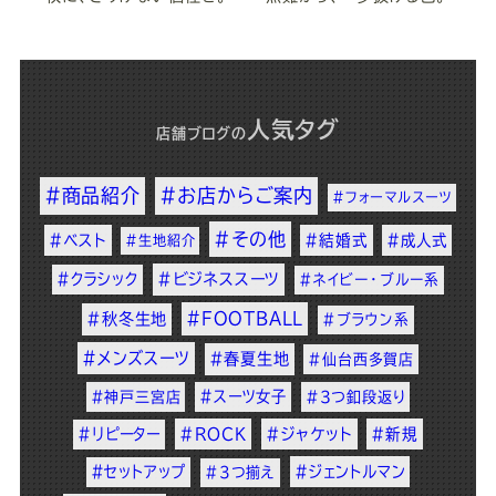
人気タグ
店舗ブログ
の
#商品紹介
#お店からご案内
#フォーマルスーツ
#その他
#ベスト
#結婚式
#成人式
#生地紹介
#クラシック
#ビジネススーツ
#ネイビー・ブルー系
#FOOTBALL
#秋冬生地
#ブラウン系
#メンズスーツ
#春夏生地
#仙台西多賀店
#スーツ女子
#神戸三宮店
#3つ釦段返り
#リピーター
#ROCK
#ジャケット
#新規
#セットアップ
#ジェントルマン
#3つ揃え