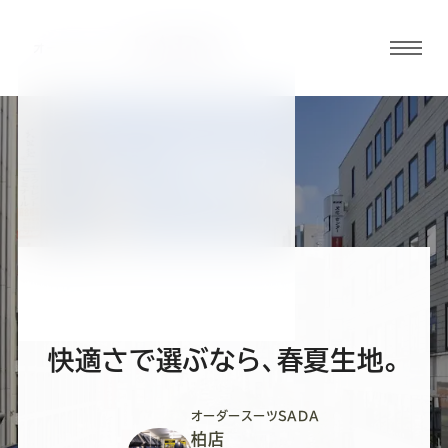
グロ
ーバ
ルメ
ニュ
BLOG
ーボ
柏店ブログ
タン
オ
オ
オ
オ
オ
ー
ー
ー
ー
ー
快適さで選ぶなら、春夏生地。
ダ
ダ
ダ
ダ
ダ
オーダースーツSADA
柏店