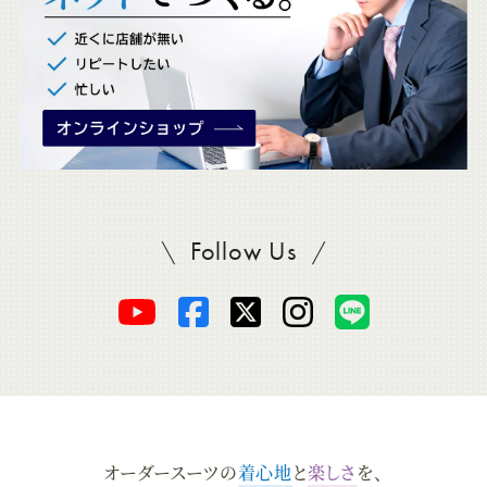
。
Follow Us
SADAをフォロー
オ
オ
オ
オ
オ
ー
ー
ー
ー
ー
ダ
ダ
ダ
ダ
ダ
オーダースーツの
着心地
と
楽しさ
を、