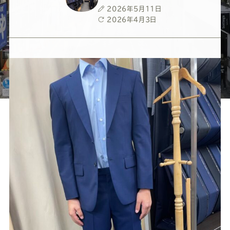
ー
ー
ー
ー
ー
投
2026年5月11日
稿
最
2026年4月3日
ス
ス
ス
ス
ス
日
終
更
新
ー
ー
ー
ー
ー
日
ツ
ツ
ツ
ツ
ツ
SADA
SADA
SADA
SADA
SADA
の
の
の
の
の
公
公
公
公
公
式
式
式
式
式