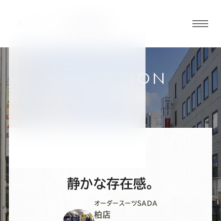
グロ
ーバ
ルメ
ニュ
COLLECTION
ーボ
柏店
お客様スーツコレクション
タン
オ
オ
オ
オ
オ
ー
ー
ー
ー
ー
静かな存在感。
ダ
ダ
ダ
ダ
ダ
オーダースーツSADA
柏店