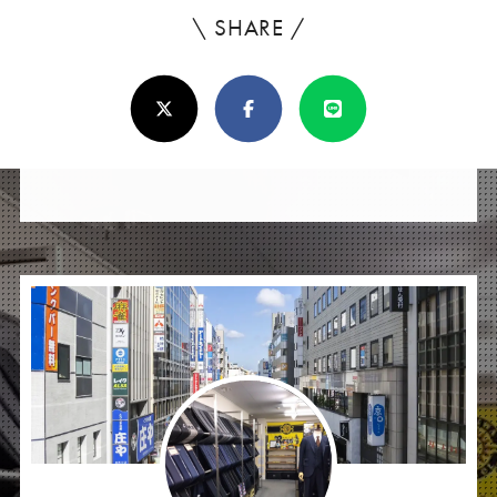
\ SHARE /
よ
ろ
X(Twitter)
Facebook
Line
し
け
れ
ば
シ
ェ
ア
し
て
く