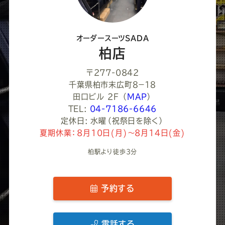
だ
さ
オーダースーツSADA
い
柏店
〒277-0842
千葉県柏市末広町８−１８
田口ビル 2F
（
MAP
）
TEL:
04-7186-6646
定休日: 水曜（祝祭日を除く）
夏期休業：8月10日(月)～8月14日(金)
柏駅より徒歩3分
予約する
電話する