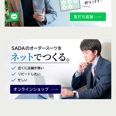
も
チ
ェ
ッ
ク
。