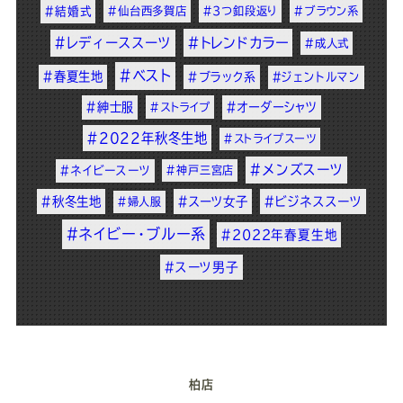
#結婚式
#仙台西多賀店
#3つ釦段返り
#ブラウン系
#レディーススーツ
#トレンドカラー
#成人式
#ベスト
#春夏生地
#ブラック系
#ジェントルマン
#紳士服
#オーダーシャツ
#ストライプ
#2022年秋冬生地
#ストライプスーツ
#メンズスーツ
#ネイビースーツ
#神戸三宮店
#秋冬生地
#スーツ女子
#ビジネススーツ
#婦人服
#ネイビー・ブルー系
#2022年春夏生地
#スーツ男子
柏店