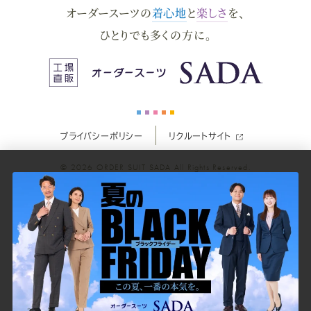
オーダースーツの
着心地
と
楽しさ
を、
ー
ー
ー
ー
ー
ひとりでも多くの方に。
ス
ス
ス
ス
ス
ー
ー
ー
ー
ー
プライバシーポリシー
リクルートサイト
ツ
ツ
ツ
ツ
ツ
© 2026
ORDER SUIT SADA
All Rights Reserved.
SADA
SADA
SADA
SADA
SADA
の
の
の
の
の
公
公
公
公
公
式
式
式
式
式