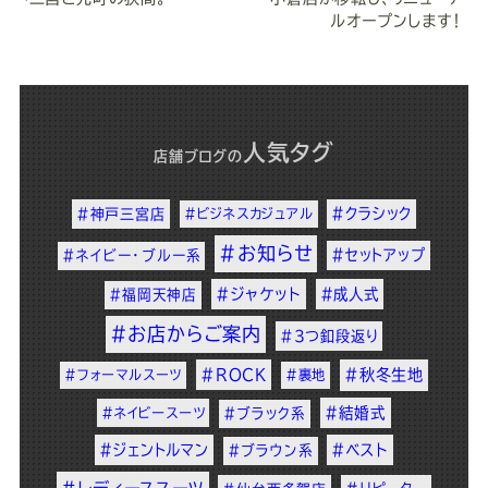
ルオープンします！
人気タグ
店舗ブログ
の
#クラシック
#神戸三宮店
#ビジネスカジュアル
#お知らせ
#セットアップ
#ネイビー・ブルー系
#ジャケット
#成人式
#福岡天神店
#お店からご案内
#3つ釦段返り
#ROCK
#秋冬生地
#フォーマルスーツ
#裏地
#結婚式
#ネイビースーツ
#ブラック系
#ジェントルマン
#ベスト
#ブラウン系