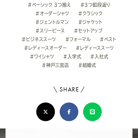
#ベーシック 3つ揃え
#3つ釦段返り
#オーダーシャツ
#クラシック
#ジェントルマン
#ジャケット
#スリーピース
#セットアップ
#ビジネススーツ
#フォーマル
#ベスト
#レディースオーダー
#レディーススーツ
#ワイシャツ
#入学式
#入社式
#神戸三宮店
#結婚式
\ SHARE /
よ
ろ
X(Twitter)
Facebook
Line
し
け
れ