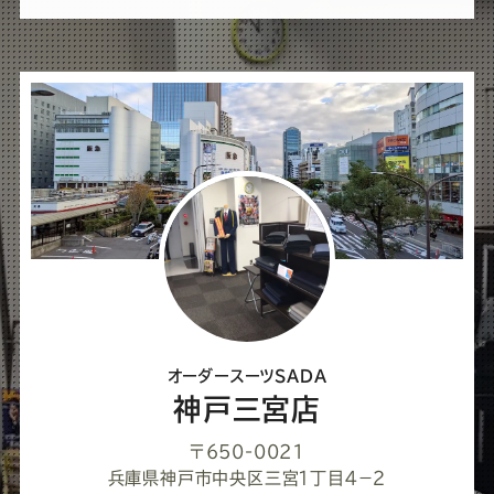
ば
シ
ェ
ア
し
て
く
だ
さ
オーダースーツSADA
い
神戸三宮店
〒650-0021
兵庫県神戸市中央区三宮１丁目４−２