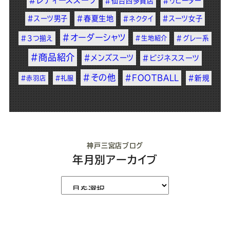
#レディーススーツ
#リピーター
#仙台西多賀店
#スーツ男子
#春夏生地
#スーツ女子
#ネクタイ
#オーダーシャツ
#3つ揃え
#生地紹介
#グレー系
#商品紹介
#メンズスーツ
#ビジネススーツ
#その他
#FOOTBALL
#新規
#赤羽店
#礼服
神戸三宮店ブログ
年月別アーカイブ