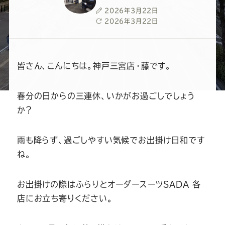
ー
ー
ー
ー
ー
投
2026年3月22日
稿
最
2026年3月22日
ス
ス
ス
ス
ス
日
終
更
新
ー
ー
ー
ー
ー
日
皆さん、こんにちは。神戸三宮店・藤です。
ツ
ツ
ツ
ツ
ツ
春分の日からの三連休、いかがお過ごしでしょう
か？
SADA
SADA
SADA
SADA
SADA
雨も降らず、過ごしやすい気候でお出掛け日和です
の
の
の
の
の
ね。
公
公
公
公
公
お出掛けの際はふらりとオーダースーツSADA 各
店にお立ち寄りください。
式
式
式
式
式