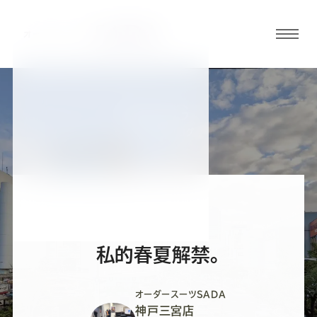
グロ
ーバ
ルメ
ニュ
BLOG
ーボ
神戸三宮店ブログ
タン
オ
オ
オ
オ
オ
ー
ー
ー
ー
ー
私的春夏解禁。
ダ
ダ
ダ
ダ
ダ
オーダースーツSADA
神戸三宮店