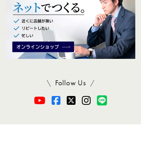
。
Follow Us
SADAをフォロー
オ
オ
オ
オ
オ
ー
ー
ー
ー
ー
ダ
ダ
ダ
ダ
ダ