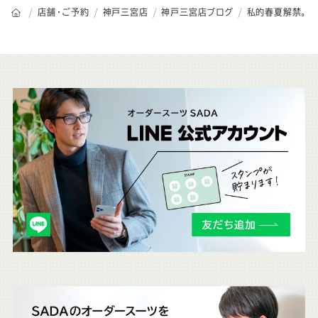
オーダースーツSADAのトップページ
店舗・ご予約
神戸三宮店
神戸三宮店ブログ
私的春夏解禁。
こ
ち
ら
も
チ
ェ
ッ
ク