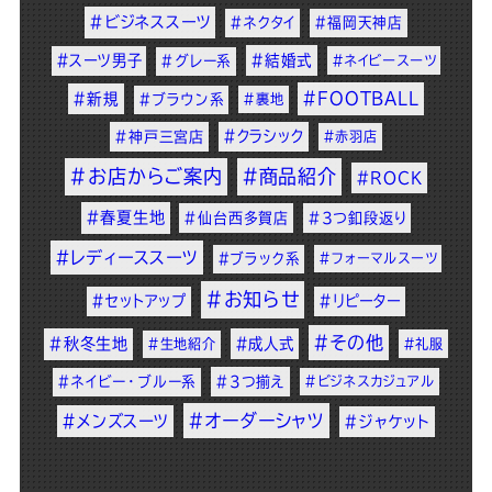
#ビジネススーツ
#ネクタイ
#福岡天神店
#スーツ男子
#結婚式
#グレー系
#ネイビースーツ
#FOOTBALL
#新規
#ブラウン系
#裏地
#クラシック
#神戸三宮店
#赤羽店
#お店からご案内
#商品紹介
#ROCK
#春夏生地
#仙台西多賀店
#3つ釦段返り
#レディーススーツ
#ブラック系
#フォーマルスーツ
#お知らせ
#セットアップ
#リピーター
#その他
#秋冬生地
#成人式
#生地紹介
#礼服
#ネイビー・ブルー系
#3つ揃え
#ビジネスカジュアル
#オーダーシャツ
#メンズスーツ
#ジャケット