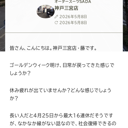
ー
ー
ー
ー
ー
オーダースーツSADA
神戸三宮店
ス
ス
ス
ス
ス
投
2026年5月8日
稿
最
2026年5月8日
日
終
ー
ー
ー
ー
ー
更
新
日
ツ
ツ
ツ
ツ
ツ
皆さん、こんにちは。神戸三宮店・藤です。
SADA
SADA
SADA
SADA
SADA
ゴールデンウィーク明け、日常が戻ってきた感じで
しょうか？
の
の
の
の
の
休み疲れが出ていませんか？どんな感じでしょう
公
公
公
公
公
か？
式
式
式
式
式
長い人だと4月25日から最大16連休だそうです
が、なかなか縁がない話なので、社会復帰できるの