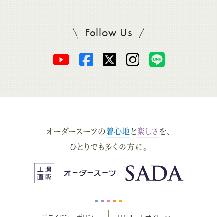
Follow Us
SADAをフォロー
オ
オ
オ
オ
オ
ー
ー
ー
ー
ー
ダ
ダ
ダ
ダ
ダ
オーダースーツの
着心地
と
楽しさ
を、
ー
ー
ー
ー
ー
ひとりでも多くの方に。
ス
ス
ス
ス
ス
ー
ー
ー
ー
ー