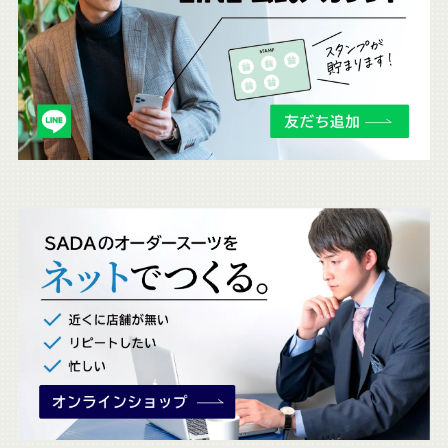
ら
も
チ
ェ
ッ
ク
。