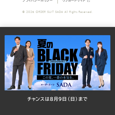
プライバシーポリシー
リクルートサイト
ツ
ツ
ツ
ツ
ツ
© 2026
ORDER SUIT SADA
All Rights Reserved.
SADA
SADA
SADA
SADA
SADA
の
の
の
の
の
公
公
公
公
公
式
式
式
式
式
Youtube
Facebook
Twitter
Instagr
LINE
チャンスは8月9日（日）まで