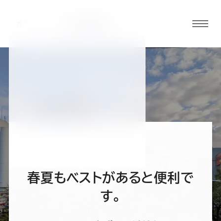
グロ
ーバ
ルメ
ニュ
BLOG
ーボ
神戸三宮店ブログ
タン
オ
オ
オ
オ
オ
ー
ー
ー
ー
ー
春夏もベストがあると便利で
ダ
ダ
ダ
ダ
ダ
す。