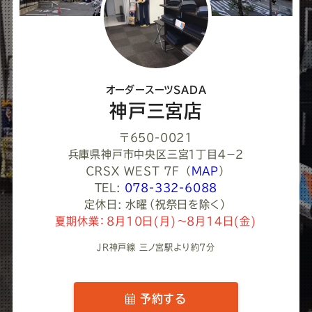
て
く
だ
さ
オーダースーツSADA
い
神戸三宮店
〒650-0021
兵庫県神戸市中央区三宮１丁目４−２
ＣＲＳＸ ＷＥＳＴ 7F
（
MAP
）
TEL:
078-332-6088
定休日: 水曜（祝祭日を除く）
夏期休業：8月10日(月)～8月14日(金)
JR神戸線 三ノ宮駅より約7分
予約する