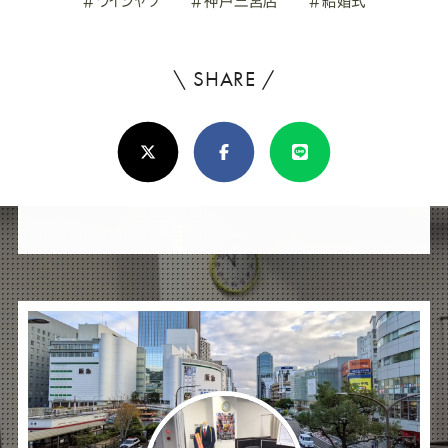
\ SHARE /
よ
ろ
X(Twitter)
Facebook
Line
し
け
れ
ば
シ
ェ
ア
し