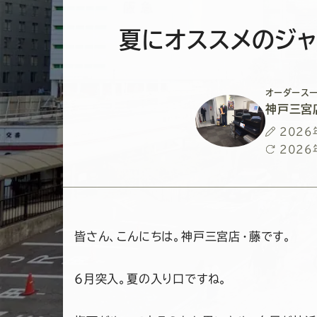
夏にオススメのジャ
オーダースー
神戸三宮
投
2026
稿
最
2026
日
終
更
新
日
皆さん、こんにちは。神戸三宮店・藤です。
6月突入。夏の入り口ですね。