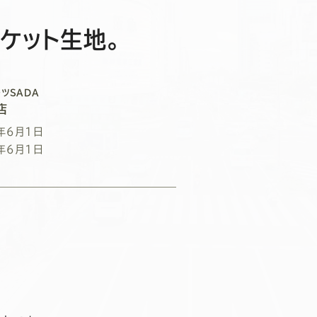
ケット生地。
ツSADA
店
年6月1日
年6月1日