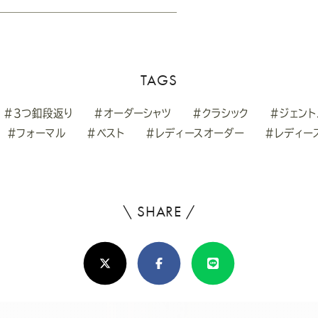
TAGS
#3つ釦段返り
#オーダーシャツ
#クラシック
#ジェント
#フォーマル
#ベスト
#レディースオーダー
#レディー
\ SHARE /
よ
ろ
X(Twitter)
Facebook
Line
し
け
れ