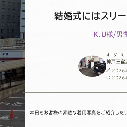
結婚式にはスリー
K.U様/男
オーダースー
神戸三宮
投
2026
稿
最
2026
日
終
更
新
日
本日もお客様の素敵な着用写真をご紹介した