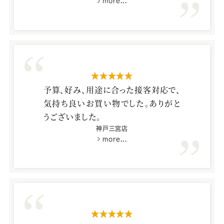
more...
ところより良いと感じました。また作り
たくなったら、お店に行きたいと思い
ます。
星5つ
予算、好み、用途に合った接客対応で、
気持ち良いお買い物でした。ありがと
うございました。
神戸三宮店
more...
星5つ