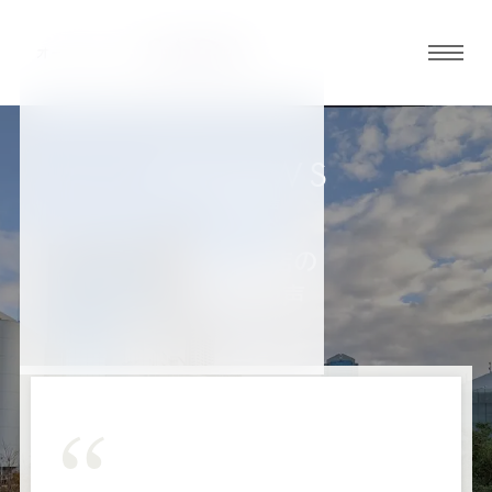
グロ
ーバ
ルメ
ニュ
REVIEWS
ーボ
お客様の声
タン
神戸三宮店の
お客様の声
オ
オ
オ
オ
オ
ー
ー
ー
ー
ー
ダ
ダ
ダ
ダ
ダ