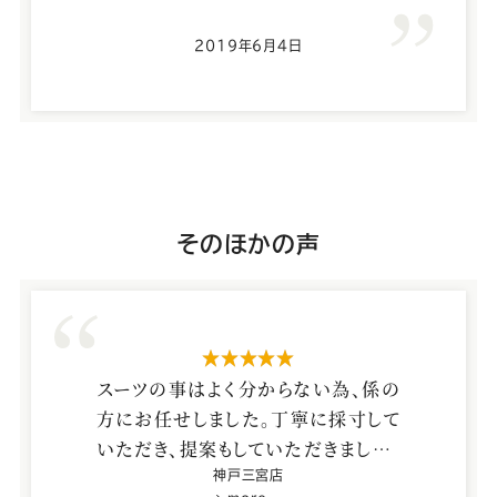
Youtube
Facebook
Twitter
Instagram
LINE
2019年6月4日
神
そのほかの声
戸
三
宮
星5つ
店
スーツの事はよく分からない為、係の
の
方にお任せしました。丁寧に採寸して
いただき、提案もしていただきました。
大手の店やラジオなどのCMしている
神戸三宮店