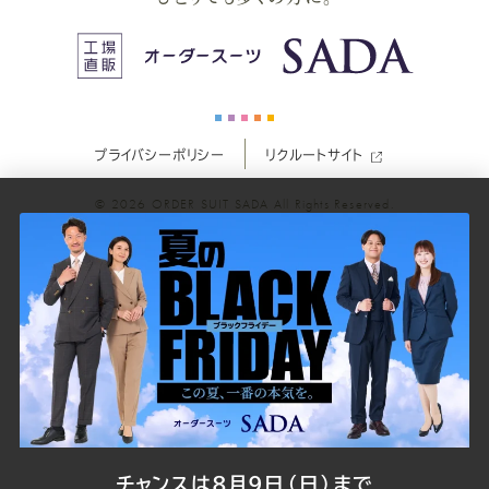
ス
ス
ス
ス
ス
ー
ー
ー
ー
ー
プライバシーポリシー
リクルートサイト
ツ
ツ
ツ
ツ
ツ
© 2026
ORDER SUIT SADA
All Rights Reserved.
SADA
SADA
SADA
SADA
SADA
の
の
の
の
の
公
公
公
公
公
式
式
式
式
式
Youtube
Facebook
Twitter
Instagr
LINE
チャンスは8月9日（日）まで