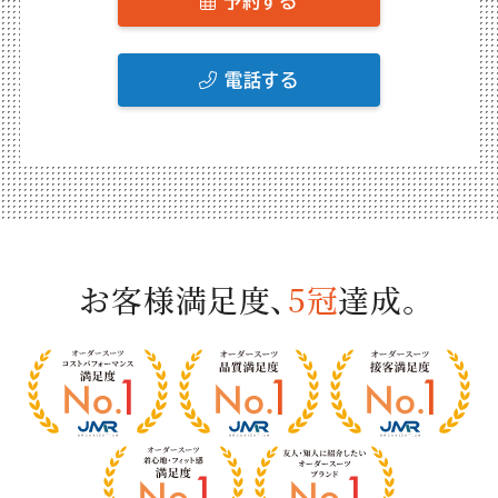
予約する
電話する
お客様満足度、
5冠
達成。
お
客
様
満
足