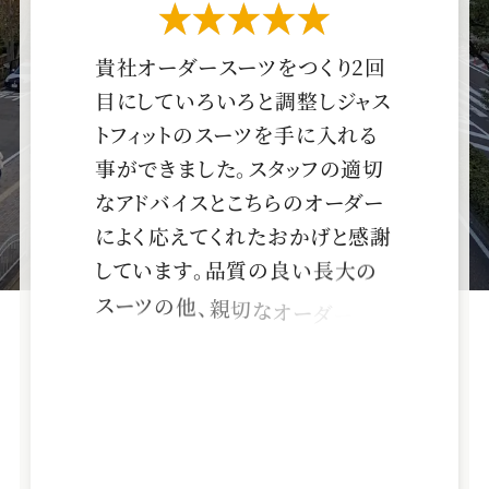
ー
ー
ー
ー
ー
星5つ
ス
ス
ス
ス
ス
貴
社
オ
ー
ダ
ー
ス
ー
ツ
を
つ
く
り
2
回
目
に
し
て
い
ろ
い
ろ
と
調
整
し
ジ
ャ
ス
ー
ー
ー
ー
ー
ト
フ
ィ
ッ
ト
の
ス
ー
ツ
を
手
に
入
れ
る
事
が
で
き
ま
し
た
。
ス
タ
ッ
フ
の
適
切
ツ
ツ
ツ
ツ
ツ
な
ア
ド
バ
イ
ス
と
こ
ち
ら
の
オ
ー
ダ
ー
に
よ
く
応
え
て
く
れ
た
お
か
げ
と
感
謝
SADA
SADA
SADA
SADA
SADA
し
て
い
ま
す
。
品
質
の
良
い
長
大
の
ス
ー
ツ
の
他
、
親
切
な
オ
ー
ダ
ー
サ
イ
の
の
の
の
の
ズ
で
顧
客
の
ニ
ー
ズ
の
対
応
は
百
貨
公
公
公
公
公
店
以
上
式
式
式
式
式