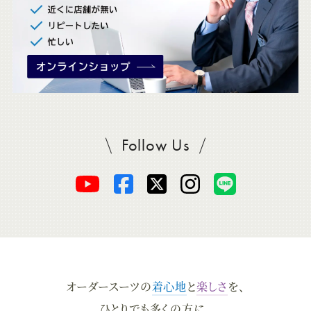
Follow Us
SADAをフォロー
オ
オ
オ
オ
オ
ー
ー
ー
ー
ー
ダ
ダ
ダ
ダ
ダ
オーダースーツの
着心地
と
楽しさ
を、
ー
ー
ー
ー
ー
ひとりでも多くの方に。