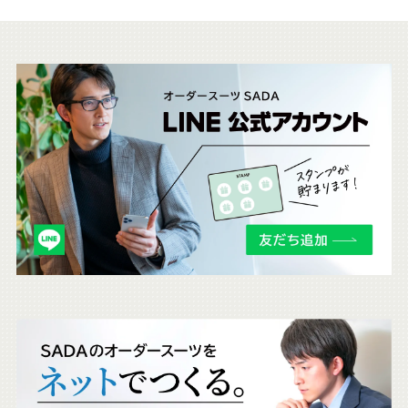
こ
ち
ら
も
チ
ェ
ッ
ク
。