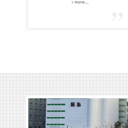
more...
CMしているところより良いと感じま
した。また作りたくなったら、お店に
行きたいと思います。