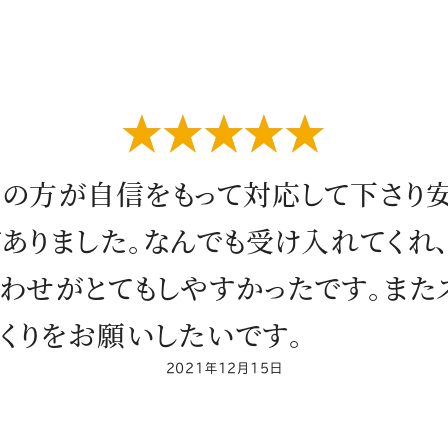
星5つ
当
の
方
が
自
信
を
も
っ
て
対
応
し
て
下
さ
り
が
あ
り
ま
し
た
。
な
ん
で
も
受
け
入
れ
て
く
れ
わ
せ
が
と
て
も
し
や
す
か
っ
た
で
す
。
ま
た
く
り
を
お
願
い
し
た
い
で
す
。
2021年12月15日