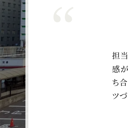
担
感
ち
合
ツ
づ