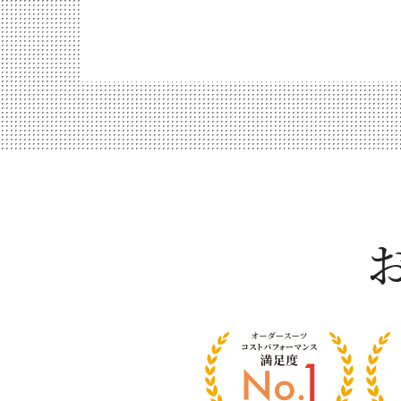
お
客
様
満
足