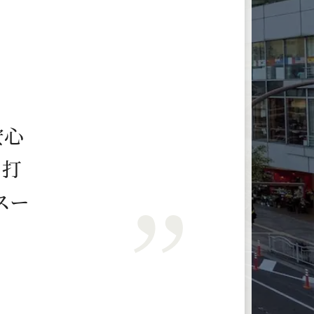
安
心
、
打
ス
ー