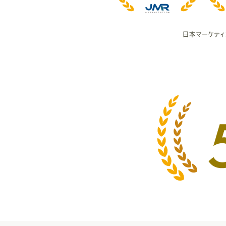
度
日本マーケテ