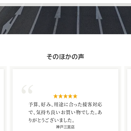
神
そのほかの声
戸
三
宮
店
星5つ
の
予算、好み、用途に合った接客対応
で、気持ち良いお買い物でした。あ
りがとうございました。
神戸三宮店