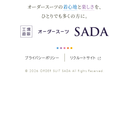
オーダースーツの
着心地
と
楽しさ
を、
ー
ー
ー
ー
ー
ひとりでも多くの方に。
ス
ス
ス
ス
ス
ー
ー
ー
ー
ー
プライバシーポリシー
リクルートサイト
ツ
ツ
ツ
ツ
ツ
© 2026
ORDER SUIT SADA
All Rights Reserved.
SADA
SADA
SADA
SADA
SADA
の
の
の
の
の
公
公
公
公
公
式
式
式
式
式