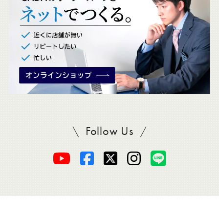
ク
。
Follow Us
SADAをフォロー
オ
オ
オ
オ
オ
ー
ー
ー
ー
ー
ダ
ダ
ダ
ダ
ダ