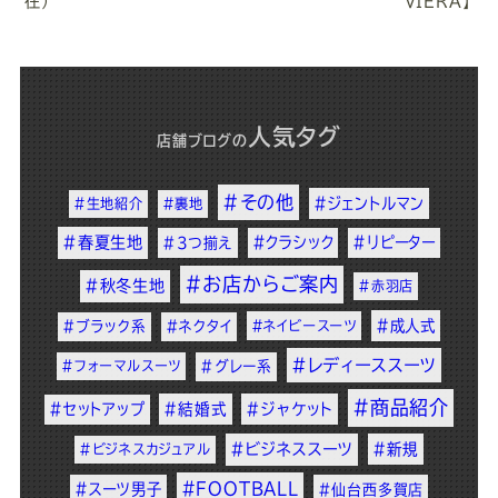
在）
VIERA】
人気タグ
店舗ブログ
の
#その他
#ジェントルマン
#生地紹介
#裏地
#春夏生地
#クラシック
#リピーター
#3つ揃え
#お店からご案内
#秋冬生地
#赤羽店
#成人式
#ブラック系
#ネクタイ
#ネイビースーツ
#レディーススーツ
#フォーマルスーツ
#グレー系
#商品紹介
#セットアップ
#結婚式
#ジャケット
#ビジネススーツ
#新規
#ビジネスカジュアル
#FOOTBALL
#スーツ男子
#仙台西多賀店