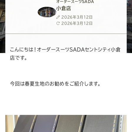
ー
ー
ー
ー
ー
オーダースーツSADA
小倉店
ス
ス
ス
ス
ス
投
2026年3月12日
稿
最
2026年3月12日
日
終
ー
ー
ー
ー
ー
更
新
日
ツ
ツ
ツ
ツ
ツ
こんにちは！オーダースーツSADAセントシティ小倉
店です。
SADA
SADA
SADA
SADA
SADA
の
の
の
の
の
今回は春夏生地のお勧めをご紹介します。
公
公
公
公
公
式
式
式
式
式