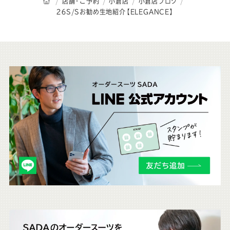
オーダースーツSADAのトップページ
店舗・ご予約
小倉店
小倉店ブログ
２６S/Sお勧め生地紹介【ELEGANCE】
こ
ち
ら
も
チ
ェ
ッ