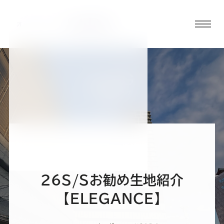
グロ
ーバ
ルメ
ニュ
BLOG
ーボ
小倉店ブログ
タン
オ
オ
オ
オ
オ
ー
ー
ー
ー
ー
２６S/Sお勧め生地紹介
ダ
ダ
ダ
ダ
ダ
【ELEGANCE】