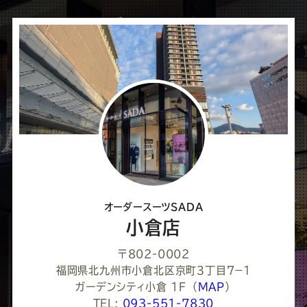
シ
ェ
ア
し
て
く
だ
さ
オーダースーツSADA
い
小倉店
〒802-0002
福岡県北九州市小倉北区京町３丁目７−１
ガーデンシティ小倉 1F
（
MAP
）
TEL:
093-551-7830