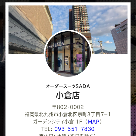
シ
ェ
ア
し
て
く
だ
さ
オーダースーツSADA
い
小倉店
〒802-0002
福岡県北九州市小倉北区京町３丁目７−１
ガーデンシティ小倉 1F
（
MAP
）
TEL:
093-551-7830