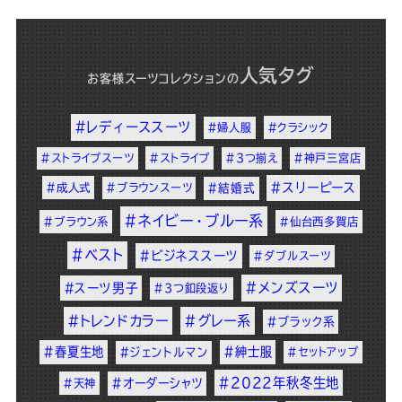
人気タグ
お客様スーツコレクション
の
#レディーススーツ
#婦人服
#クラシック
#ストライプスーツ
#ストライプ
#3つ揃え
#神戸三宮店
#スリーピース
#成人式
#ブラウンスーツ
#結婚式
#ネイビー・ブルー系
#ブラウン系
#仙台西多賀店
#ベスト
#ビジネススーツ
#ダブルスーツ
#メンズスーツ
#スーツ男子
#3つ釦段返り
#トレンドカラー
#グレー系
#ブラック系
#春夏生地
#紳士服
#ジェントルマン
#セットアップ
#2022年秋冬生地
#オーダーシャツ
#天神