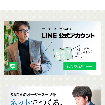
こ
ち
ら
も
チ
ェ
ッ
ク