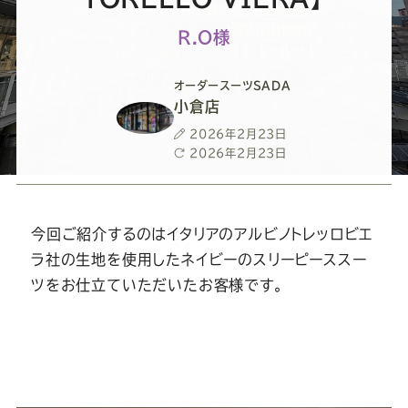
ー
ー
ー
ー
ー
R.O様
ス
ス
ス
ス
ス
オーダースーツSADA
ー
ー
ー
ー
ー
小倉店
投
2026年2月23日
ツ
ツ
ツ
ツ
ツ
稿
最
2026年2月23日
日
終
更
SADA
SADA
SADA
SADA
SADA
新
日
今回ご紹介するのはイタリアのアルビノトレッロビエ
の
の
の
の
の
ラ社の生地を使用したネイビーのスリーピーススー
ツをお仕立ていただいたお客様です。
公
公
公
公
公
式
式
式
式
式