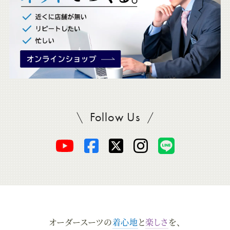
。
Follow Us
SADAをフォロー
オ
オ
オ
オ
オ
ー
ー
ー
ー
ー
ダ
ダ
ダ
ダ
ダ
オーダースーツの
着心地
と
楽しさ
を、