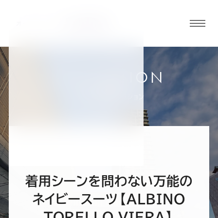
グロ
ーバ
ルメ
ニュ
COLLECTION
ーボ
小倉店
お客様スーツコレクション
タン
オ
オ
オ
オ
オ
ー
ー
ー
ー
ー
着用シーンを問わない万能の
ダ
ダ
ダ
ダ
ダ
ネイビースーツ【ALBINO
TORELLO VIERA】