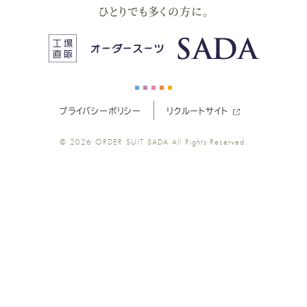
ー
ー
ー
ー
ー
ひとりでも多くの方に。
ス
ス
ス
ス
ス
ー
ー
ー
ー
ー
プライバシーポリシー
リクルートサイト
ツ
ツ
ツ
ツ
ツ
© 2026
ORDER SUIT SADA
All Rights Reserved.
SADA
SADA
SADA
SADA
SADA
の
の
の
の
の
公
公
公
公
公
式
式
式
式
式