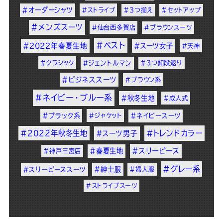
#オーダーシャツ
#ストライプ
#3つ揃え
#セットアップ
#メンズスーツ
#仙台西多賀店
#ブラウンスーツ
#ベスト
#2022年春夏生地
#スーツ女子
#天神
#クラシック
#ジェントルマン
#3つ釦段返り
#ビジネススーツ
#ブラウン系
#ネイビー・ブルー系
#秋冬生地
#成人式
#ブラック系
#ジャケット
#ネイビースーツ
#2022年秋冬生地
#トレンドカラー
#スーツ男子
#春夏生地
#スリーピース
#神戸三宮店
#グレー系
#紳士服
#スリーピーススーツ
#婦人服
#ストライプスーツ