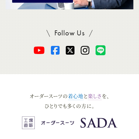
Follow Us
SADAをフォロー
オ
オ
オ
オ
オ
ー
ー
ー
ー
ー
ダ
ダ
ダ
ダ
ダ
オーダースーツの
着心地
と
楽しさ
を、
ー
ー
ー
ー
ー
ひとりでも多くの方に。
ス
ス
ス
ス
ス
ー
ー
ー
ー
ー