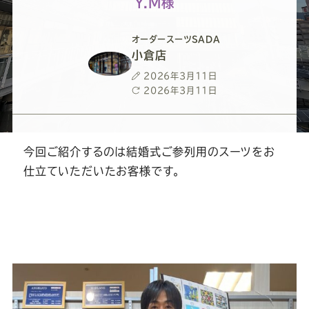
ー
ー
ー
ー
ー
Y.M様
ス
ス
ス
ス
ス
オーダースーツSADA
小倉店
ー
ー
ー
ー
ー
投
2026年3月11日
稿
最
2026年3月11日
日
終
ツ
ツ
ツ
ツ
ツ
更
新
日
今回ご紹介するのは結婚式ご参列用のスーツをお
SADA
SADA
SADA
SADA
SADA
仕立ていただいたお客様です。
の
の
の
の
の
公
公
公
公
公
式
式
式
式
式