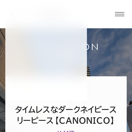
グロ
ーバ
ルメ
ニュ
COLLECTION
ーボ
小倉店
お客様スーツコレクション
タン
オ
オ
オ
オ
オ
ー
ー
ー
ー
ー
タイムレスなダークネイビース
ダ
ダ
ダ
ダ
ダ
リーピース【CANONICO】