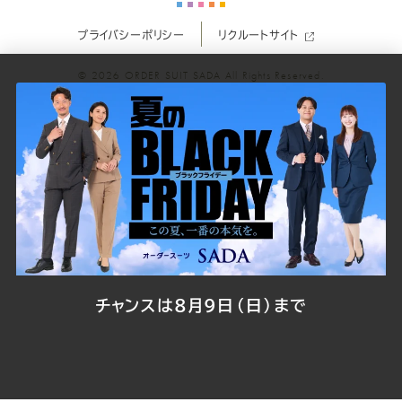
プライバシーポリシー
リクルートサイト
ツ
ツ
ツ
ツ
ツ
© 2026
ORDER SUIT SADA
All Rights Reserved.
SADA
SADA
SADA
SADA
SADA
の
の
の
の
の
公
公
公
公
公
式
式
式
式
式
Youtube
Facebook
Twitter
Instagr
LINE
チャンスは8月9日（日）まで