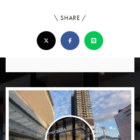
\ SHARE /
よ
ろ
X(Twitter)
Facebook
Line
し
け
れ
ば
シ
ェ
ア
し
て