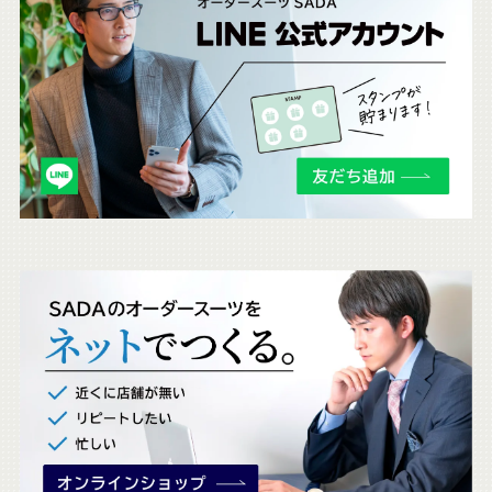
ち
ら
も
チ
ェ
ッ
ク
。