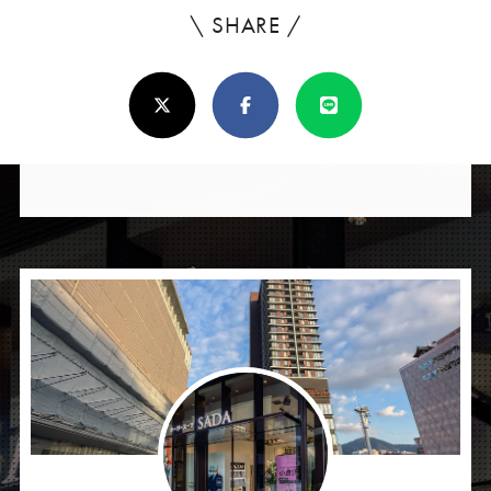
\ SHARE /
よ
ろ
X(Twitter)
Facebook
Line
し
け
れ
ば
シ
ェ
ア
し
て
く