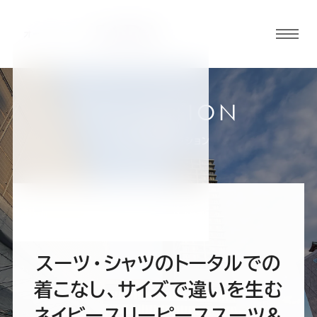
グロ
ーバ
ルメ
ニュ
COLLECTION
ーボ
小倉店
お客様スーツコレクション
タン
オ
オ
オ
オ
オ
ー
ー
ー
ー
ー
スーツ・シャツのトータルでの
ダ
ダ
ダ
ダ
ダ
着こなし、サイズで違いを生む
ネイビースリーピーススーツ&