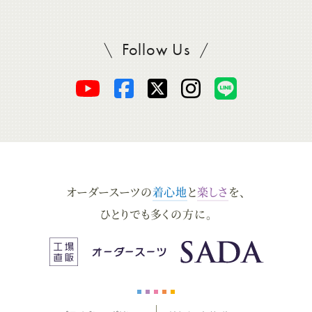
Follow Us
SADAをフォロー
オ
オ
オ
オ
オ
ー
ー
ー
ー
ー
ダ
ダ
ダ
ダ
ダ
オーダースーツの
着心地
と
楽しさ
を、
ー
ー
ー
ー
ー
ひとりでも多くの方に。
ス
ス
ス
ス
ス
ー
ー
ー
ー
ー