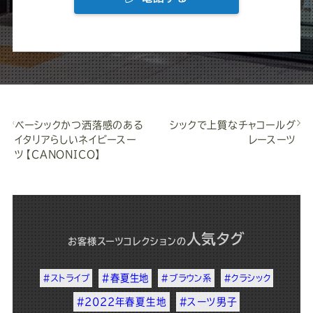
ベーシックかつ洒落感のある
シックで上質なチャコールグ
イタリアらしいネイビースー
レースーツ
ツ【CANONICO】
人気タグ
お客様スーツコレクション
の
#春夏生地
#ストライプ
#ブラウン系
#クラシック
#2022年春夏生地
#スーツ男子