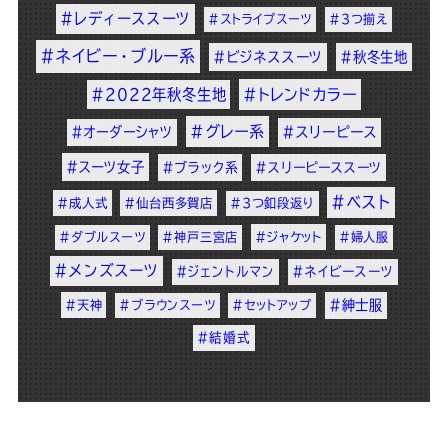
#レディーススーツ
#ストライプスーツ
#3つ揃え
#ネイビー・ブルー系
#ビジネススーツ
#秋冬生地
#2022年秋冬生地
#トレンドカラー
#グレー系
#オーダーシャツ
#スリーピース
#スーツ女子
#ブラック系
#スリーピーススーツ
#ベスト
#成人式
#仙台西多賀店
#3つ釦段返り
#ダブルスーツ
#神戸三宮店
#ジャケット
#婦人服
#メンズスーツ
#ジェントルマン
#ネイビースーツ
#紳士服
#天神
#ブラウンスーツ
#セットアップ
#結婚式