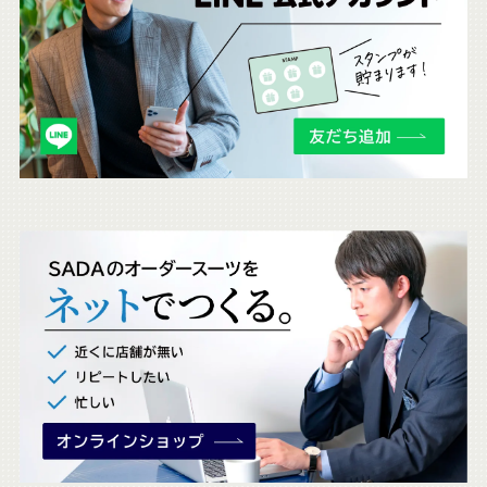
ら
も
チ
ェ
ッ
ク
。