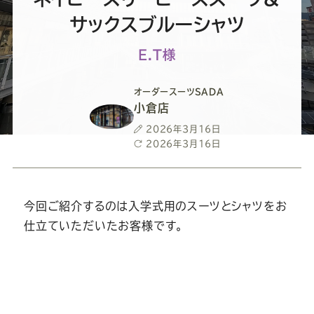
ー
ー
ー
ー
ー
サックスブルーシャツ
ス
ス
ス
ス
ス
E.T様
ー
ー
ー
ー
ー
オーダースーツSADA
小倉店
ツ
ツ
ツ
ツ
ツ
投
2026年3月16日
稿
最
2026年3月16日
SADA
SADA
SADA
SADA
SADA
日
終
更
新
の
の
の
の
の
日
今回ご紹介するのは入学式用のスーツとシャツをお
仕立ていただいたお客様です。
公
公
公
公
公
式
式
式
式
式