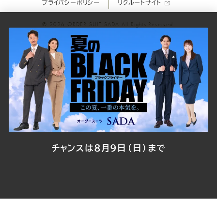
プライバシーポリシー
リクルートサイト
ツ
ツ
ツ
ツ
ツ
© 2026
ORDER SUIT SADA
All Rights Reserved.
SADA
SADA
SADA
SADA
SADA
の
の
の
の
の
公
公
公
公
公
式
式
式
式
式
Youtube
Facebook
Twitter
Instagr
LINE
チャンスは8月9日（日）まで