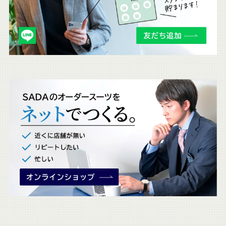
も
チ
ェ
ッ
ク
。