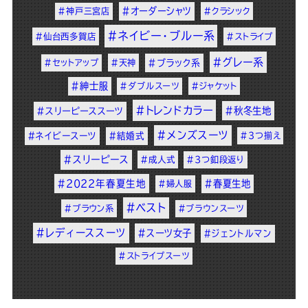
#オーダーシャツ
#神戸三宮店
#クラシック
#ネイビー・ブルー系
#仙台西多賀店
#ストライプ
#グレー系
#セットアップ
#天神
#ブラック系
#紳士服
#ダブルスーツ
#ジャケット
#トレンドカラー
#秋冬生地
#スリーピーススーツ
#メンズスーツ
#ネイビースーツ
#結婚式
#3つ揃え
#スリーピース
#成人式
#3つ釦段返り
#2022年春夏生地
#春夏生地
#婦人服
#ベスト
#ブラウン系
#ブラウンスーツ
#レディーススーツ
#スーツ女子
#ジェントルマン
#ストライプスーツ