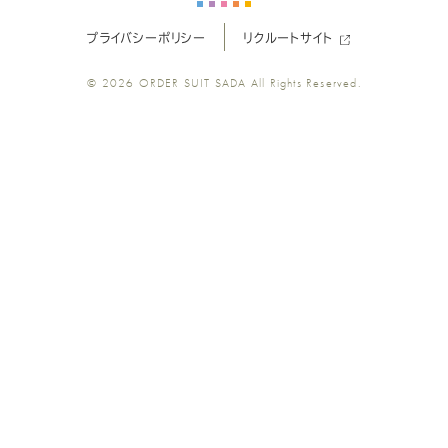
プライバシーポリシー
リクルートサイト
ツ
ツ
ツ
ツ
ツ
© 2026
ORDER SUIT SADA
All Rights Reserved.
SADA
SADA
SADA
SADA
SADA
の
の
の
の
の
公
公
公
公
公
式
式
式
式
式
Youtube
Facebook
Twitter
Instagr
LINE