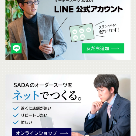
ち
ら
も
チ
ェ
ッ
ク
。