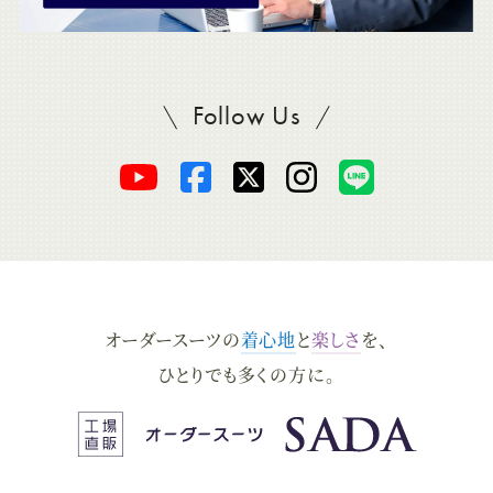
Follow Us
SADAをフォロー
オ
オ
オ
オ
オ
ー
ー
ー
ー
ー
ダ
ダ
ダ
ダ
ダ
オーダースーツの
着心地
と
楽しさ
を、
ー
ー
ー
ー
ー
ひとりでも多くの方に。
ス
ス
ス
ス
ス
ー
ー
ー
ー
ー