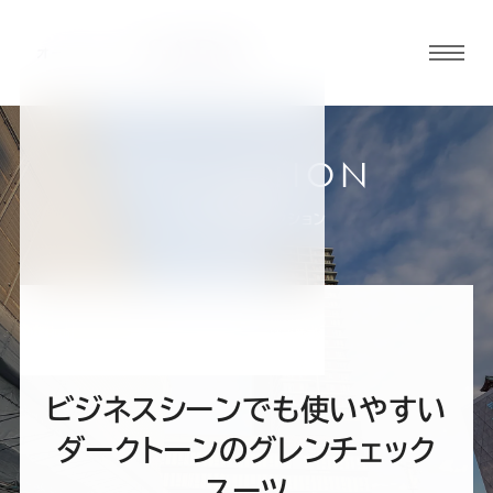
グロ
ーバ
ルメ
ニュ
COLLECTION
ーボ
小倉店
お客様スーツコレクション
タン
オ
オ
オ
オ
オ
ー
ー
ー
ー
ー
ビジネスシーンでも使いやすい
ダ
ダ
ダ
ダ
ダ
ダークトーンのグレンチェック
スーツ