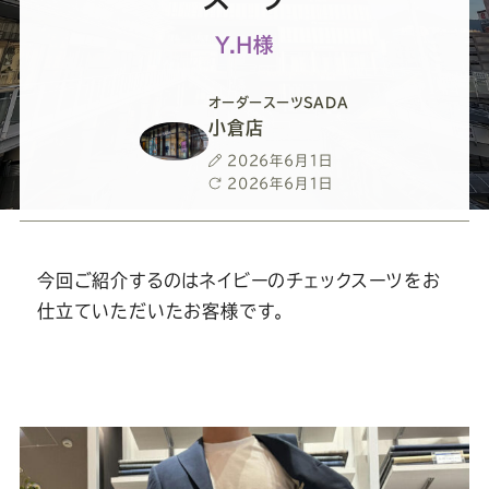
ー
ー
ー
ー
ー
Y.H様
ス
ス
ス
ス
ス
オーダースーツSADA
ー
ー
ー
ー
ー
小倉店
投
2026年6月1日
ツ
ツ
ツ
ツ
ツ
稿
最
2026年6月1日
日
終
更
SADA
SADA
SADA
SADA
SADA
新
日
今回ご紹介するのはネイビーのチェックスーツをお
の
の
の
の
の
仕立ていただいたお客様です。
公
公
公
公
公
式
式
式
式
式