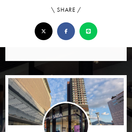
\ SHARE /
よ
ろ
X(Twitter)
Facebook
Line
し
け
れ
ば
シ
ェ
ア
し
て
く