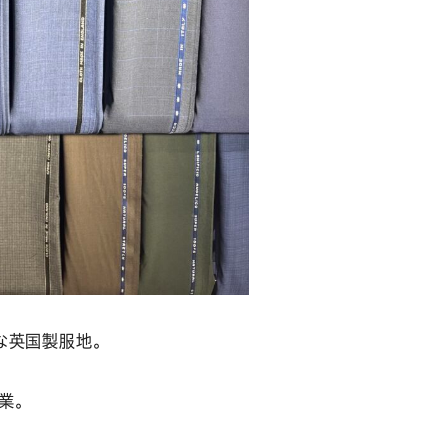
な英国製服地。
業。