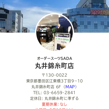
し
て
く
だ
さ
い
オーダースーツSADA
丸井錦糸町店
〒130-0022
東京都墨田区江東橋３丁目９−１０
丸井錦糸町店 6Ｆ
（
MAP
）
TEL: 03-6659-2841
定休日: 丸井錦糸町に準ずる
夏期休業：なし