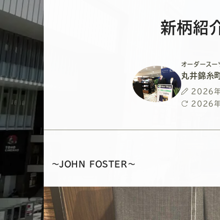
新柄紹
オーダースー
丸井錦糸
投
2026
稿
最
2026
日
終
更
新
日
～JOHN FOSTER～