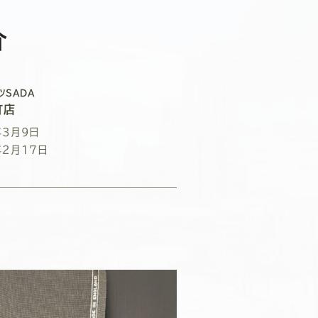
介
ツSADA
町店
年3月9日
年2月17日