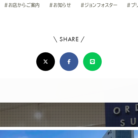
#お店からご案内
#お知らせ
#ジョンフォスター
#ブ
\ SHARE /
よ
ろ
X(Twitter)
Facebook
Line
し
け
れ
ば
シ
ェ
ア