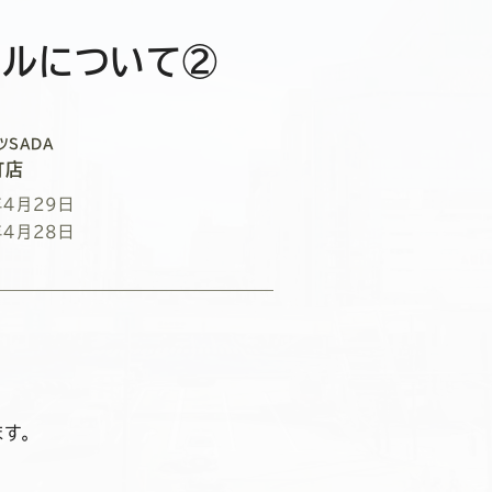
イルについて②
ツSADA
町店
年4月29日
年4月28日
す。