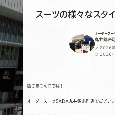
スーツの様々なスタ
オーダースー
丸井錦糸
投
2026
稿
最
2026
日
終
更
新
日
皆さまこんにちは！
オーダースーツSADA丸井錦糸町店でございま