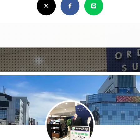
X(Twitter)
Facebook
Line
し
け
れ
ば
シ
ェ
ア
し
て
く
だ
さ