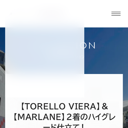
グロ
ーバ
ルメ
ニュ
COLLECTION
ーボ
丸井錦糸町店
お客様スーツコレクション
タン
オ
オ
オ
オ
オ
ー
ー
ー
ー
ー
【TORELLO VIERA】＆
ダ
ダ
ダ
ダ
ダ
【MARLANE】2着のハイグレ
ード仕立て！