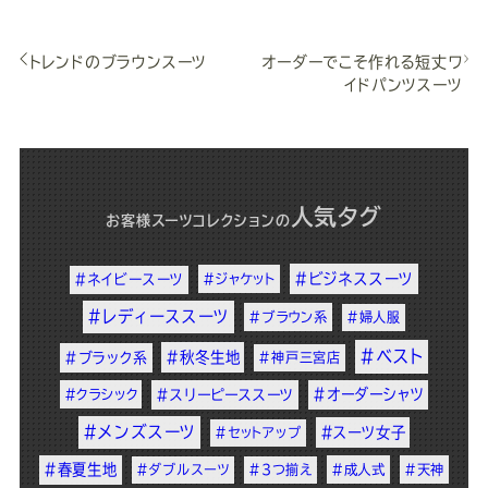
トレンドのブラウンスーツ
オーダーでこそ作れる短丈ワ
イドパンツスーツ
人気タグ
お客様スーツコレクション
の
#ビジネススーツ
#ネイビースーツ
#ジャケット
#レディーススーツ
#ブラウン系
#婦人服
#ベスト
#秋冬生地
#ブラック系
#神戸三宮店
#オーダーシャツ
#クラシック
#スリーピーススーツ
#メンズスーツ
#スーツ女子
#セットアップ
#春夏生地
#ダブルスーツ
#3つ揃え
#成人式
#天神