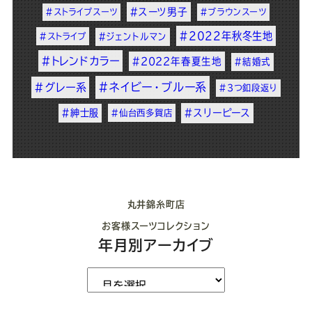
#スーツ男子
#ストライプスーツ
#ブラウンスーツ
#2022年秋冬生地
#ストライプ
#ジェントルマン
#トレンドカラー
#2022年春夏生地
#結婚式
#ネイビー・ブルー系
#グレー系
#3つ釦段返り
#紳士服
#スリーピース
#仙台西多賀店
丸井錦糸町店
お客様スーツコレクション
年月別アーカイブ