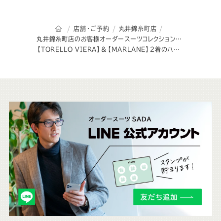
オーダースーツSADAのトップページ
店舗・ご予約
丸井錦糸町店
丸井錦糸町店のお客様オーダースーツコレクション
【TORELLO VIERA】＆【MARLANE】2着のハイグレード仕立て！
こ
ち
ら
も
チ
ェ