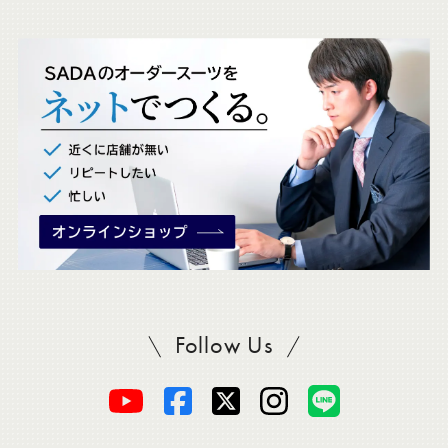
ッ
ク
。
Follow Us
SADAをフォロー
オ
オ
オ
オ
オ