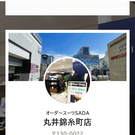
れ
ば
シ
ェ
ア
し
て
く
だ
さ
オーダースーツSADA
い
丸井錦糸町店
〒130-0022