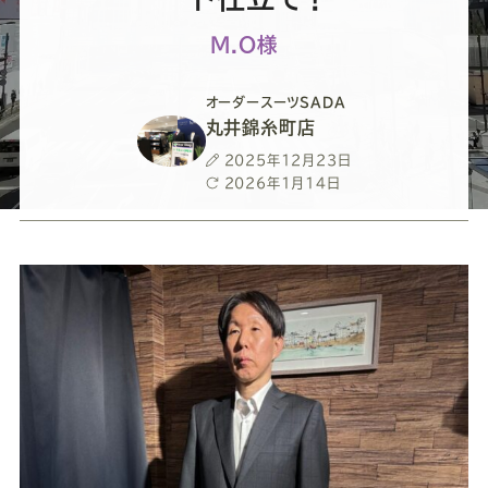
ー
ー
ー
ー
ー
M.O様
ス
ス
ス
ス
ス
オーダースーツSADA
ー
ー
ー
ー
ー
丸井錦糸町店
投
2025年12月23日
ツ
ツ
ツ
ツ
ツ
稿
最
2026年1月14日
日
終
更
SADA
SADA
SADA
SADA
SADA
新
日
の
の
の
の
の
公
公
公
公
公
式
式
式
式
式