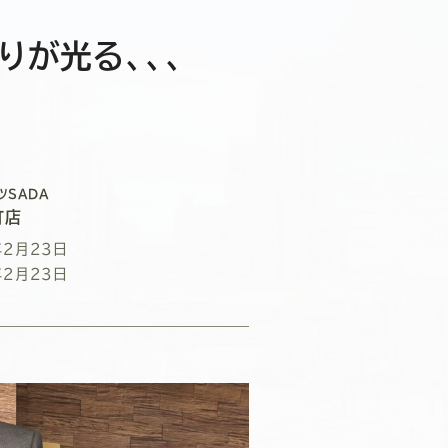
りが光る、、、
ツSADA
町店
年2月23日
年2月23日