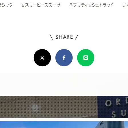
ラシック
#スリーピーススーツ
#ブリティッシュトラッド
#
\ SHARE /
よ
ろ
X(Twitter)
Facebook
Line
し
け
れ
ば
シ
ェ
ア