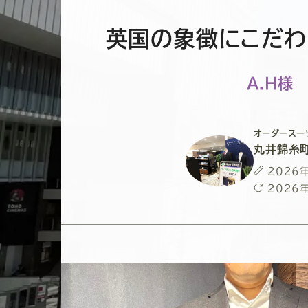
英国の象徴にこだわ
A.H様
オーダースー
丸井錦糸
投
2026
稿
最
2026
日
終
更
新
日