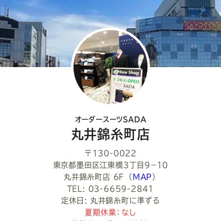
し
て
く
だ
さ
い
オーダースーツSADA
丸井錦糸町店
〒130-0022
東京都墨田区江東橋３丁目９−１０
丸井錦糸町店 6Ｆ
（
MAP
）
TEL: 03-6659-2841
定休日: 丸井錦糸町に準ずる
夏期休業：なし