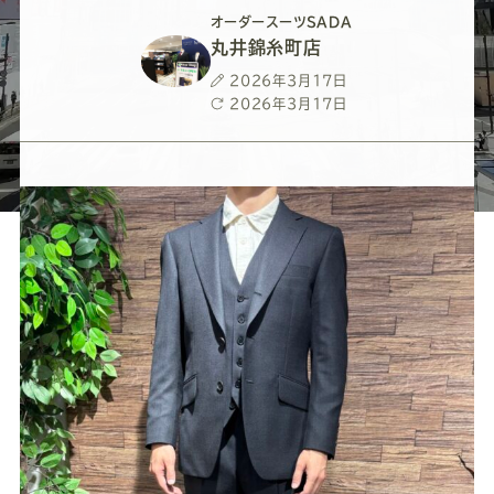
ー
ー
ー
ー
ー
オーダースーツSADA
丸井錦糸町店
ス
ス
ス
ス
ス
投
2026年3月17日
稿
最
2026年3月17日
ー
ー
ー
ー
ー
日
終
更
新
ツ
ツ
ツ
ツ
ツ
日
SADA
SADA
SADA
SADA
SADA
の
の
の
の
の
公
公
公
公
公
式
式
式
式
式