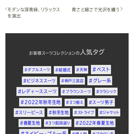
モダンな深青緑、リラックス
青さと細さで光沢を纏う
を演出
人気タグ
お客様スーツコレクション
の
#ベスト
#ダブルスーツ
#結婚式
#天神
#グレー系
#ビジネススーツ
#神戸三宮店
#レディーススーツ
#ブラウンスーツ
#クラシック
#2022年秋冬生地
#スーツ男子
#3つ揃え
#スリーピース
#秋冬生地
#ストライプ
#ジャケット
#春夏生地
#2022年春夏生地
#3つ釦段返り
#ネイビー・ブルー系
#婦人服
#ブラウン系