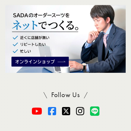
ッ
ク
。
Follow Us
SADAをフォロー
オ
オ
オ
オ
オ
ー
ー
ー
ー
ー