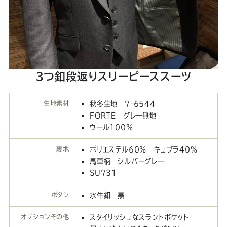
3つ釦段返りスリーピーススーツ
生地素材
秋冬生地 7-6544
FORTE グレー無地
ウール100％
裏地
ポリエステル60％ キュプラ40％
馬車柄 シルバーグレー
SU731
ボタン
水牛釦 黒
オプションその他
スタイリッシュなスラントポケット