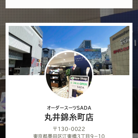
ば
シ
ェ
ア
し
て
く
だ
さ
オーダースーツSADA
い
丸井錦糸町店
〒130-0022
東京都墨田区江東橋３丁目９−１０