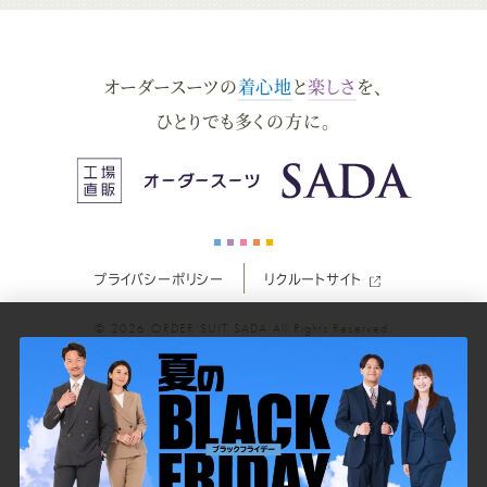
ダ
ダ
ダ
ダ
ダ
オーダースーツの
着心地
と
楽しさ
を、
ー
ー
ー
ー
ー
ひとりでも多くの方に。
ス
ス
ス
ス
ス
ー
ー
ー
ー
ー
プライバシーポリシー
リクルートサイト
ツ
ツ
ツ
ツ
ツ
© 2026
ORDER SUIT SADA
All Rights Reserved.
SADA
SADA
SADA
SADA
SADA
の
の
の
の
の
公
公
公
公
公