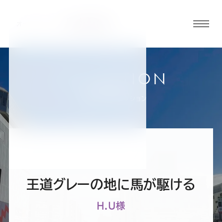
グロ
ーバ
ルメ
ニュ
COLLECTION
ーボ
丸井錦糸町店
お客様スーツコレクション
タン
オ
オ
オ
オ
オ
ー
ー
ー
ー
ー
王道グレーの地に馬が駆ける
ダ
ダ
ダ
ダ
ダ
H.U様