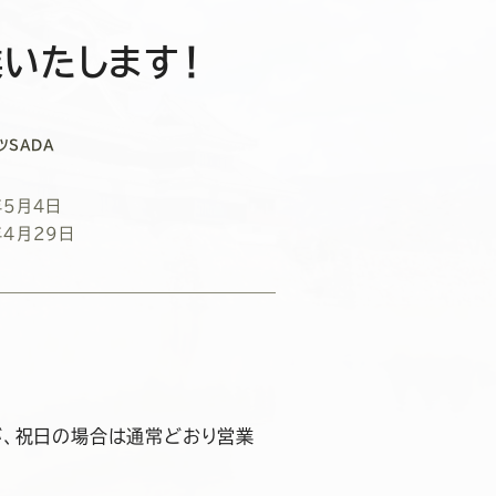
業いたします！
ツSADA
年5月4日
年4月29日
。
が、祝日の場合は通常どおり営業