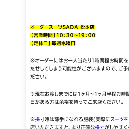
————————————————————
オーダースーツSADA 松本店
【営業時間】１０：３０～１９：００
【定休日】毎週水曜日
※オーダーにはお一人当たり１時間程お時間を
たせしてしまう可能性がございますので、ご予
ださい。
※現在お渡しまでには１ヶ月〜１ヶ月半程お時
日がある方は余裕を持ってご来店ください。
※
採寸
時は薄手になれる服装(実際に
スーツ
を
店いただきますと、より正確な
採寸
がしやすく