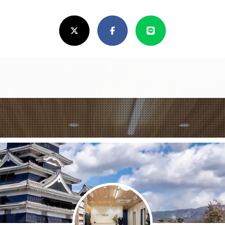
ろ
X(Twitter)
Facebook
Line
し
け
れ
ば
シ
ェ
ア
し
て
く
だ