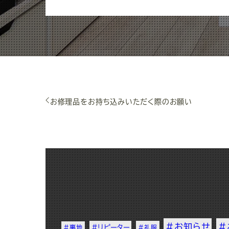
お修理品をお持ち込みいただく際のお願い
#お知らせ
#
#リピーター
#裏地
#礼服