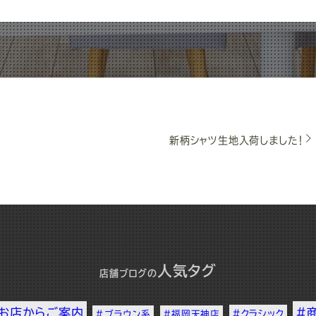
新柄シャツ生地入荷しました！
人気タグ
店舗ブログ
の
お店からご案内
#
#クラシック
#ブラウン系
#福岡天神店