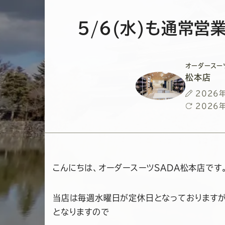
5/6(水)も通常営
オーダースー
松本店
投
2026
稿
最
2026
日
終
更
新
日
こんにちは、オーダースーツSADA松本店です
当店は毎週水曜日が定休日となっております
となりますので