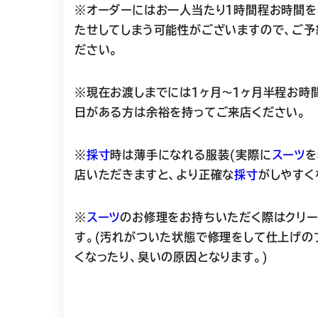
※オーダーにはお一人当たり１時間程お時間を
たせしてしまう可能性がございますので、ご予
ださい。
※現在お渡しまでには１ヶ月〜１ヶ月半程お時
日がある方は余裕を持ってご来店ください。
※
採寸
時は薄手になれる服装(実際に
スーツ
を
店いただきますと、より正確な
採寸
がしやすく
※
スーツ
のお修理をお持ちいただく際はクリー
す。(汚れがついた状態で修理をして仕上げの
くなったり、臭いの原因となります。)