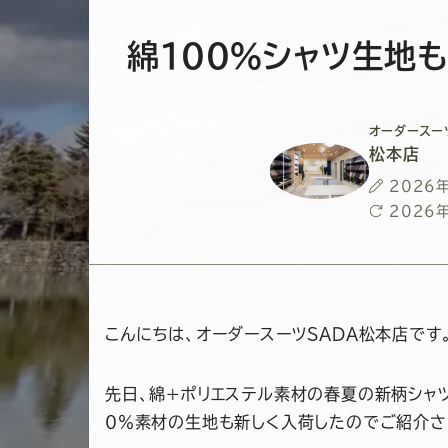
綿１００％シャツ生地
オーダースー
松本店
投
2026
稿
最
2026
日
終
更
新
日
こんにちは、オーダースーツSADA松本店です
先日、綿+ポリエステル素材の春夏の新柄シャ
０％素材の生地も新しく入荷したのでご紹介さ