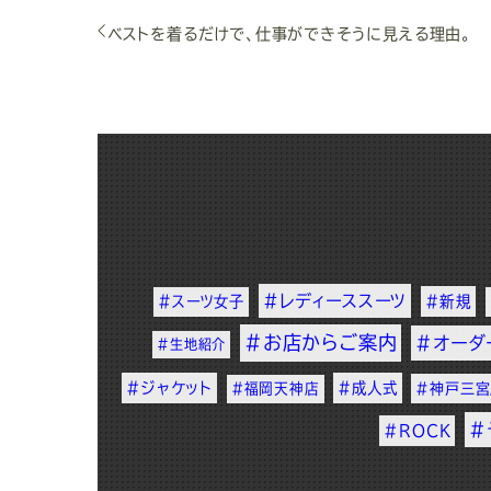
ベストを着るだけで、仕事ができそうに見える理由。
#レディーススーツ
#スーツ女子
#新規
#お店からご案内
#オーダ
#生地紹介
#ジャケット
#成人式
#福岡天神店
#神戸三宮
#
#ROCK