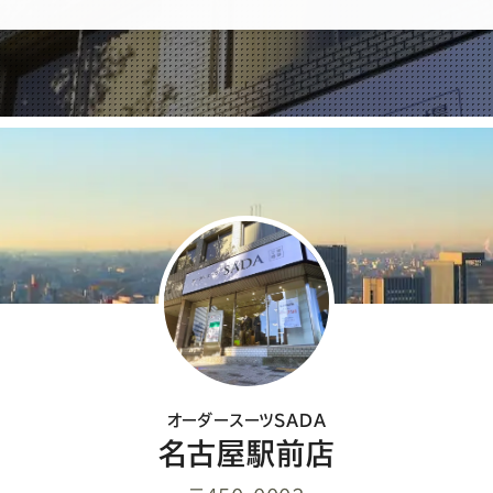
ば
シ
ェ
ア
し
て
く
だ
さ
い
オーダースーツSADA
名古屋駅前店