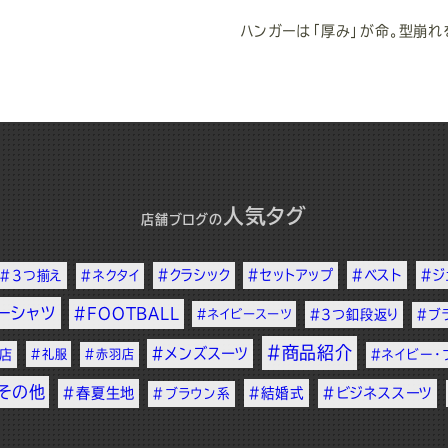
ハンガーは「厚み」が命。型崩れ
人気タグ
店舗ブログ
の
#クラシック
#セットアップ
#ベスト
#ジ
#3つ揃え
#ネクタイ
ーシャツ
#FOOTBALL
#ネイビースーツ
#3つ釦段返り
#ブ
#商品紹介
#メンズスーツ
店
#礼服
#赤羽店
#ネイビー・
その他
#春夏生地
#結婚式
#ビジネススーツ
#ブラウン系