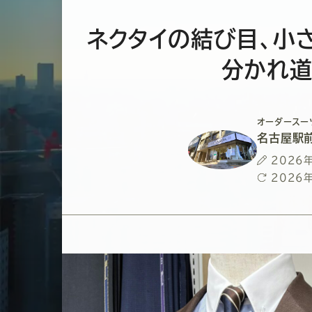
ネクタイの結び目、小
分かれ道
オーダースー
名古屋駅
投
2026
稿
最
2026
日
終
更
新
日