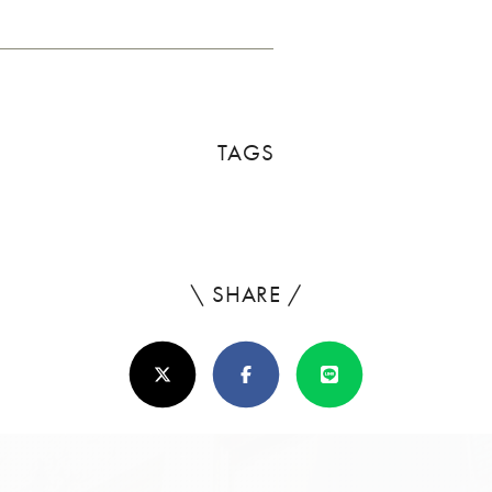
TAGS
\ SHARE /
よ
ろ
X(Twitter)
Facebook
Line
し
け
れ