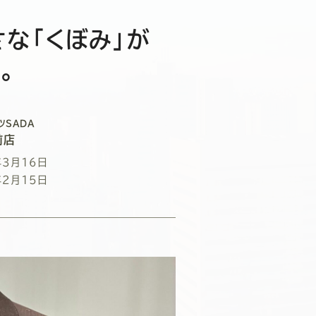
さな「くぼみ」が
。
ツSADA
前店
年3月16日
年2月15日