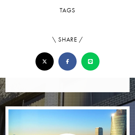
TAGS
\ SHARE /
よ
ろ
X(Twitter)
Facebook
Line
し
け
れ
ば
シ
ェ
ア