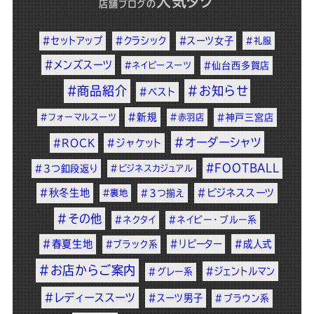
人気タグ
店舗ブログ
の
#セットアップ
#クラシック
#スーツ女子
#礼服
#メンズスーツ
#ネイビースーツ
#仙台西多賀店
#商品紹介
#お知らせ
#ベスト
#新規
#フォーマルスーツ
#赤羽店
#神戸三宮店
#オーダーシャツ
#ROCK
#ジャケット
#FOOTBALL
#3つ釦段返り
#ビジネスカジュアル
#秋冬生地
#ビジネススーツ
#裏地
#3つ揃え
#その他
#ネクタイ
#ネイビー・ブルー系
#春夏生地
#リピーター
#成人式
#ブラック系
#お店からご案内
#ジェントルマン
#グレー系
#レディーススーツ
#スーツ男子
#ブラウン系