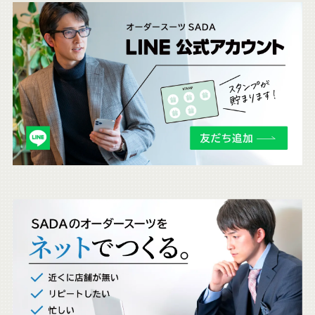
こ
ち
ら
も
チ
ェ
ッ
ク
。