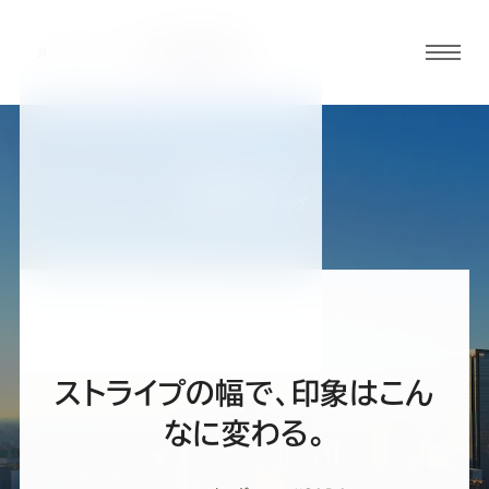
グロ
ーバ
ルメ
ニュ
BLOG
ーボ
名古屋駅前店ブログ
タン
オ
オ
オ
オ
オ
ー
ー
ー
ー
ー
ストライプの幅で、印象はこん
ダ
ダ
ダ
ダ
ダ
なに変わる。