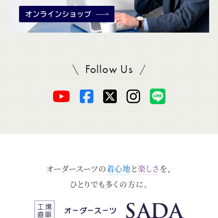
Follow Us
SADAをフォロー
オ
オ
オ
オ
オ
ー
ー
ー
ー
ー
ダ
ダ
ダ
ダ
ダ
オーダースーツの
着心地
と
楽しさ
を、
ー
ー
ー
ー
ー
ひとりでも多くの方に。
ス
ス
ス
ス
ス