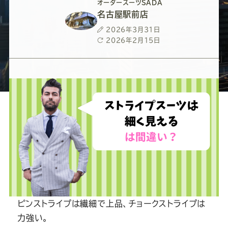
ー
ー
ー
ー
ー
オーダースーツSADA
名古屋駅前店
ス
ス
ス
ス
ス
投
2026年3月31日
稿
最
2026年2月15日
日
終
ー
ー
ー
ー
ー
更
新
日
ツ
ツ
ツ
ツ
ツ
SADA
SADA
SADA
SADA
SADA
の
の
の
の
の
公
公
公
公
公
式
式
式
式
式
ピンストライプは繊細で上品、チョークストライプは
力強い。