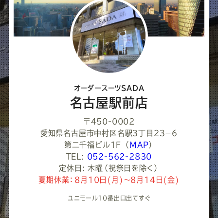
し
て
く
だ
さ
オーダースーツSADA
い
名古屋駅前店
〒450-0002
愛知県名古屋市中村区名駅３丁目２３−６
第二千福ビル1F
（
MAP
）
TEL:
052-562-2830
定休日: 木曜（祝祭日を除く）
夏期休業：8月10日(月)～8月14日(金)
ユニモール10番出口出てすぐ