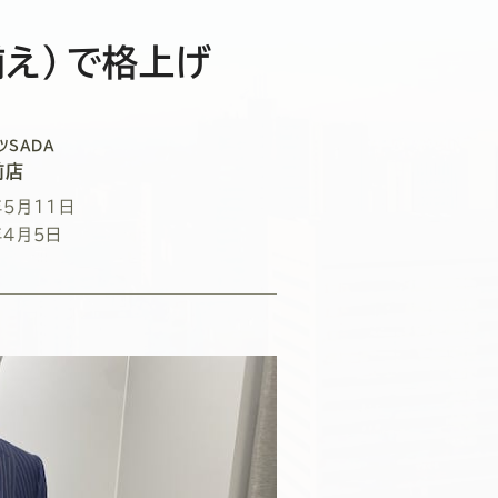
揃え）で格上げ
ツSADA
前店
年5月11日
年4月5日