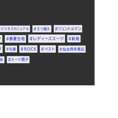
#ジェントルマン
#ビジネスカジュアル
#3つ揃え
#レディーススーツ
ツ
#春夏生地
#新規
ツ
#ROCK
#ベスト
#礼服
#仙台西多賀店
#スーツ男子
ー系