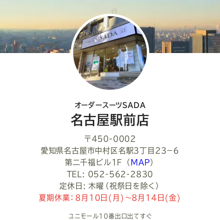
て
く
だ
さ
い
オーダースーツSADA
名古屋駅前店
〒450-0002
愛知県名古屋市中村区名駅３丁目２３−６
第二千福ビル1F
（
MAP
）
TEL: 052-562-2830
定休日: 木曜（祝祭日を除く）
夏期休業：8月10日(月)～8月14日(金)
ユニモール10番出口出てすぐ