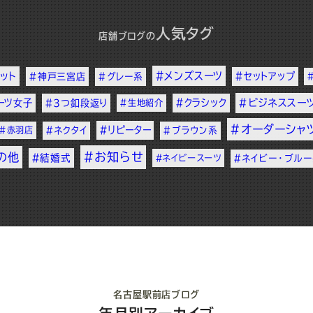
人気タグ
店舗ブログ
の
#メンズスーツ
ット
#セットアップ
#神戸三宮店
#グレー系
ーツ女子
#クラシック
#ビジネススー
#3つ釦段返り
#生地紹介
#オーダーシャ
#リピーター
#赤羽店
#ネクタイ
#ブラウン系
#お知らせ
の他
#結婚式
#ネイビースーツ
#ネイビー・ブル
名古屋駅前店ブログ