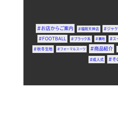
#お店からご案内
#ジャケ
#福岡天神店
#FOOTBALL
#ス
#ブラック系
#裏地
#商品紹介
#秋冬生地
#フォーマルスーツ
#そ
#成人式