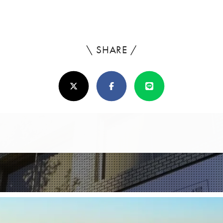
\ SHARE /
よ
ろ
X(Twitter)
Facebook
Line
し
け
れ
ば
シ
ェ
ア
し