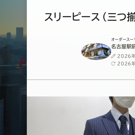
スリーピース（三つ
オーダースー
名古屋駅
投
2026
稿
最
2026
日
終
更
新
日