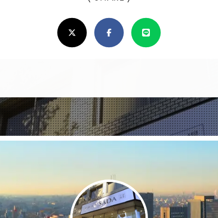
ろ
X(Twitter)
Facebook
Line
し
け
れ
ば
シ
ェ
ア
し
て
く
だ