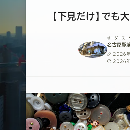
【下見だけ】でも
オーダースー
名古屋駅
投
2026
稿
最
2026
日
終
更
新
日