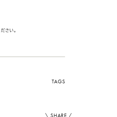
ださい。
TAGS
\ SHARE /
よ