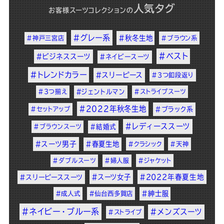
人気タグ
お客様スーツコレクション
の
#グレー系
#秋冬生地
#神戸三宮店
#ブラウン系
#ベスト
#ビジネススーツ
#ネイビースーツ
#トレンドカラー
#スリーピース
#3つ釦段返り
#3つ揃え
#ジェントルマン
#ストライプスーツ
#2022年秋冬生地
#セットアップ
#ブラック系
#レディーススーツ
#ブラウンスーツ
#結婚式
#スーツ男子
#春夏生地
#クラシック
#天神
#ダブルスーツ
#婦人服
#ジャケット
#スーツ女子
#2022年春夏生地
#スリーピーススーツ
#紳士服
#成人式
#仙台西多賀店
#ネイビー・ブルー系
#メンズスーツ
#ストライプ