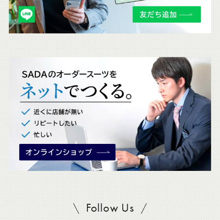
チ
ェ
ッ
ク
。
Follow Us
SADAをフォロー