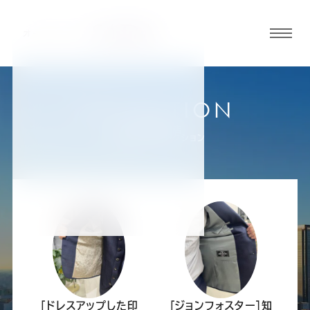
グロ
ーバ
ルメ
ニュ
COLLECTION
ーボ
名古屋駅前店
お客様スーツコレクション
タン
オ
オ
オ
オ
オ
ー
ー
ー
ー
ー
ダ
ダ
ダ
ダ
ダ
[ドレスアップした印
[ジョンフォスター]知