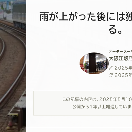
雨が上がった後には
る。
オーダースー
大阪江坂
投
2025
稿
最
2025
日
終
更
新
この記事の内容は、
2025年5月1
日
公開から1年以上経過していま