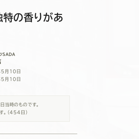
独特の香りがあ
ツSADA
店
年5月10日
年5月10日
0日当時のものです。
す。
（454日）