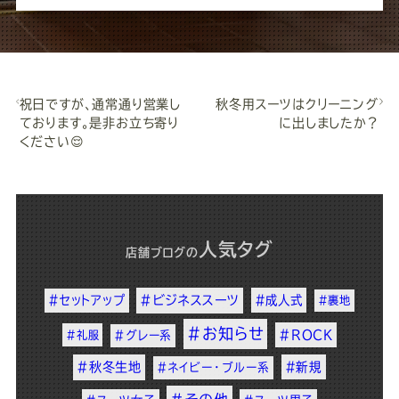
祝日ですが、通常通り営業し
秋冬用スーツはクリーニング
ております。是非お立ち寄り
に出しましたか？
ください😌
人気タグ
店舗ブログ
の
#セットアップ
#ビジネススーツ
#成人式
#裏地
#お知らせ
#ROCK
#礼服
#グレー系
#秋冬生地
#新規
#ネイビー・ブルー系