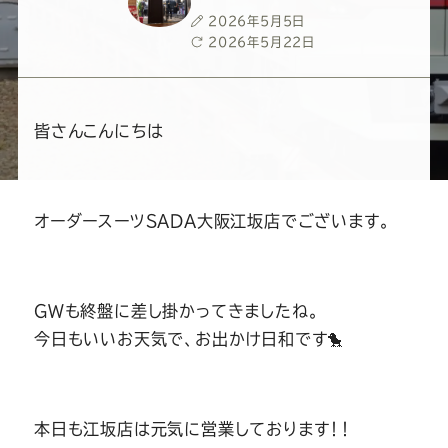
ー
ー
ー
ー
ー
投
2026年5月5日
稿
最
2026年5月22日
ス
ス
ス
ス
ス
日
終
更
新
ー
ー
ー
ー
ー
日
皆さんこんにちは
ツ
ツ
ツ
ツ
ツ
オーダースーツSADA大阪江坂店でございます。
SADA
SADA
SADA
SADA
SADA
の
の
の
の
の
GWも終盤に差し掛かってきましたね。
公
公
公
公
公
今日もいいお天気で、お出かけ日和です🐤
式
式
式
式
式
本日も江坂店は元気に営業しております！！