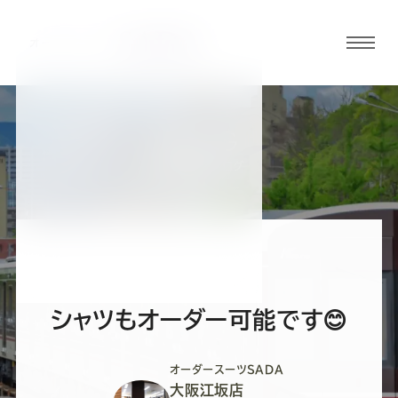
グロ
ーバ
ルメ
ニュ
BLOG
ーボ
大阪江坂店ブログ
タン
オ
オ
オ
オ
オ
ー
ー
ー
ー
ー
シャツもオーダー可能です😊
ダ
ダ
ダ
ダ
ダ
オーダースーツSADA
大阪江坂店