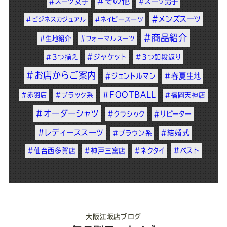
#その他
#スーツ女子
#スーツ男子
#メンズスーツ
#ビジネスカジュアル
#ネイビースーツ
#商品紹介
#生地紹介
#フォーマルスーツ
#ジャケット
#3つ揃え
#3つ釦段返り
#お店からご案内
#ジェントルマン
#春夏生地
#FOOTBALL
#赤羽店
#ブラック系
#福岡天神店
#オーダーシャツ
#クラシック
#リピーター
#レディーススーツ
#結婚式
#ブラウン系
#ベスト
#仙台西多賀店
#神戸三宮店
#ネクタイ
大阪江坂店ブログ