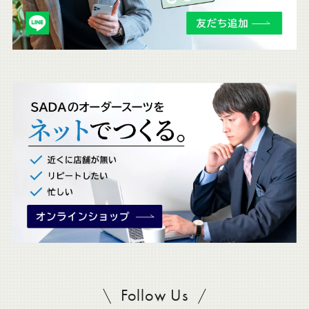
チ
ェ
ッ
ク
。
Follow Us
SADAをフォロー