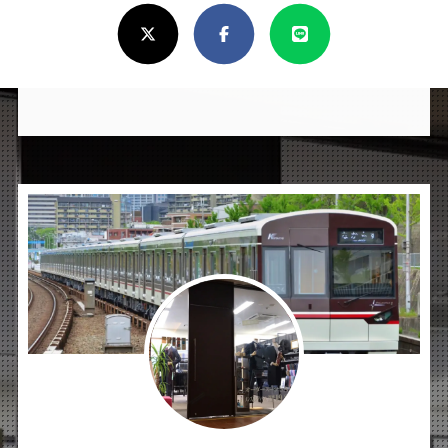
X(Twitter)
Facebook
Line
し
け
れ
ば
シ
ェ
ア
し
て
く
だ
さ