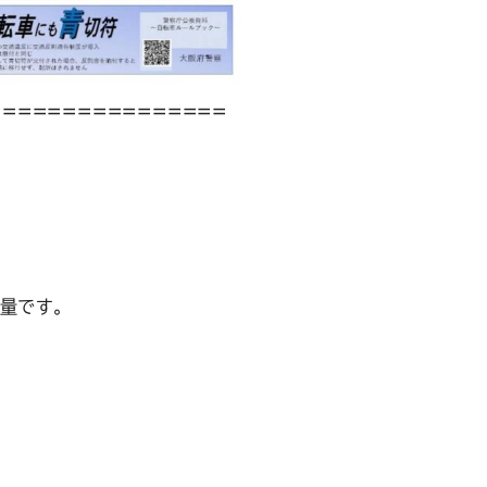
================
量です。