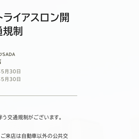
トライアスロン開
通規制
ツSADA
店
年5月30日
年5月30日
伴う交通規制がございます。
のご来店は自動車以外の公共交