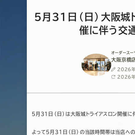
5月31日（日）大阪城
催に伴う交
オーダースー
大阪京橋
投
2026
稿
最
2026
日
終
更
新
日
5月31日（日）は大阪城トライアスロン開催に
よって5月31日（日）の当該時間帯は当店へ