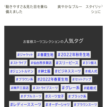
動きやすさ＆見た目を兼ね
爽やかなブルー スタイリッ
備えました
シュに
人気タグ
お客様スーツコレクション
の
#2022年秋冬生地
#春夏生地
#ジャケット
#スリーピース
#ストライプ
#仙台西多賀店
#3つ揃え
#紳士服
#ビジネススーツ
#ジェントルマン
#成人式
#2022年春夏生地
#ブラウン系
#セットアップ
#グレー系
#神戸三宮店
#ストライプスーツ
#結婚式
#スーツ女子
#ダブルスーツ
#ブラック系
#レディーススーツ
#オーダーシャツ
#ブラウンスーツ