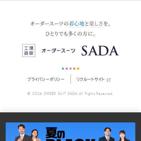
ダ
ダ
ダ
ダ
ダ
オーダースーツの
着心地
と
楽しさ
を、
ー
ー
ー
ー
ー
ひとりでも多くの方に。
ス
ス
ス
ス
ス
ー
ー
ー
ー
ー
プライバシーポリシー
リクルートサイト
ツ
ツ
ツ
ツ
ツ
© 2026
ORDER SUIT SADA
All Rights Reserved.
SADA
SADA
SADA
SADA
SADA
の
の
の
の
の
公
公
公
公
公