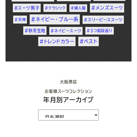
#メンズスーツ
#スーツ男子
#クラシック
#婦人服
#ネイビー・ブルー系
#天神
#スリーピーススーツ
#秋冬生地
#ネイビースーツ
#3つ釦段返り
#ベスト
#トレンドカラー
大阪堺店
お客様スーツコレクション
年月別アーカイブ