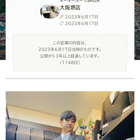
ー
ー
ー
ー
ー
オーダースーツSADA
大阪堺店
ス
ス
ス
ス
ス
投
2023年6月17日
稿
最
2023年6月17日
日
終
ー
ー
ー
ー
ー
更
この記事の内容は、
新
2023年6月17日当時のものです。
日
ツ
ツ
ツ
ツ
ツ
公開から3年以上経過しています。
（1148日）
SADA
SADA
SADA
SADA
SADA
の
の
の
の
の
公
公
公
公
公
式
式
式
式
式