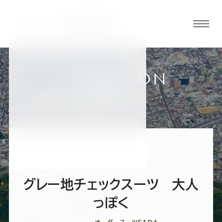
グロ
ーバ
ルメ
ニュ
COLLECTION
ーボ
大阪堺店
お客様スーツコレクション
タン
オ
オ
オ
オ
オ
ー
ー
ー
ー
ー
グレー地チェックスーツ 大人
ダ
ダ
ダ
ダ
ダ
っぽく