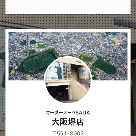
れ
ば
シ
ェ
ア
し
て
く
だ
さ
オーダースーツSADA
い
大阪堺店
〒591-8002