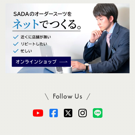
ッ
ク
。
Follow Us
SADAをフォロー
オ
オ
オ
オ
オ
ー
ー
ー
ー
ー