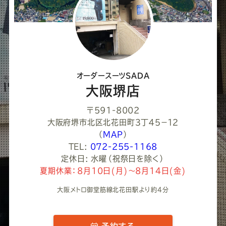
て
く
だ
さ
オーダースーツSADA
い
大阪堺店
〒591-8002
大阪府堺市北区北花田町３丁４５−１２
（
MAP
）
TEL:
072-255-1168
定休日: 水曜（祝祭日を除く）
夏期休業：8月10日(月)～8月14日(金)
大阪メトロ御堂筋線北花田駅より約4分