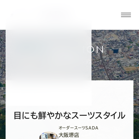
グロ
ーバ
ルメ
ニュ
COLLECTION
ーボ
大阪堺店
お客様スーツコレクション
タン
オ
オ
オ
オ
オ
ー
ー
ー
ー
ー
目にも鮮やかなスーツスタイル
ダ
ダ
ダ
ダ
ダ
オーダースーツSADA
大阪堺店