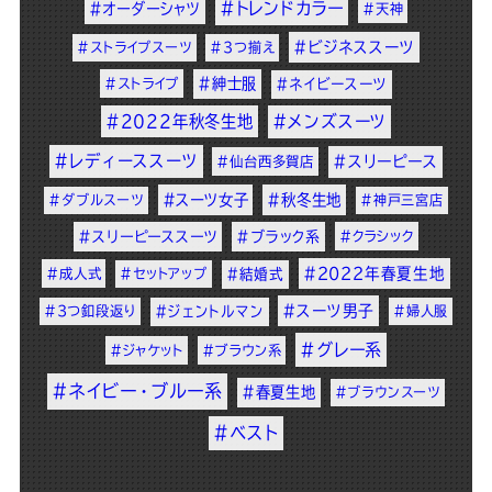
#トレンドカラー
#オーダーシャツ
#天神
#ビジネススーツ
#ストライプスーツ
#3つ揃え
#紳士服
#ストライプ
#ネイビースーツ
#2022年秋冬生地
#メンズスーツ
#レディーススーツ
#スリーピース
#仙台西多賀店
#スーツ女子
#秋冬生地
#ダブルスーツ
#神戸三宮店
#スリーピーススーツ
#ブラック系
#クラシック
#2022年春夏生地
#成人式
#セットアップ
#結婚式
#スーツ男子
#3つ釦段返り
#ジェントルマン
#婦人服
#グレー系
#ジャケット
#ブラウン系
#ネイビー・ブルー系
#春夏生地
#ブラウンスーツ
#ベスト