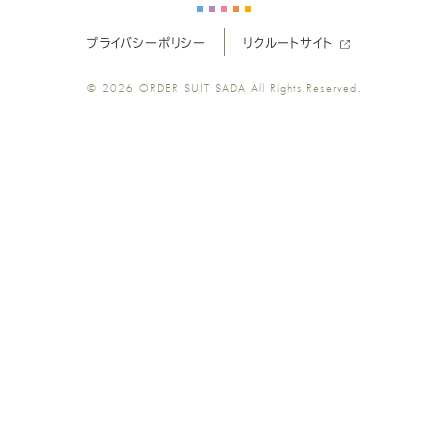
ー
ー
ー
ー
ー
プライバシーポリシー
リクルートサイト
ツ
ツ
ツ
ツ
ツ
© 2026
ORDER SUIT SADA
All Rights Reserved.
SADA
SADA
SADA
SADA
SADA
の
の
の
の
の
公
公
公
公
公
式
式
式
式
式
Youtube
Facebook
Twitter
Instagr
LINE