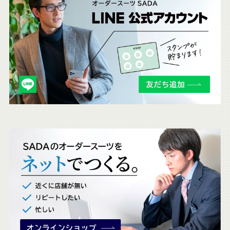
ち
ら
も
チ
ェ
ッ
ク
。