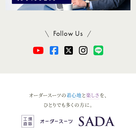
Follow Us
SADAをフォロー
オ
オ
オ
オ
オ
ー
ー
ー
ー
ー
ダ
ダ
ダ
ダ
ダ
オーダースーツの
着心地
と
楽しさ
を、
ー
ー
ー
ー
ー
ひとりでも多くの方に。
ス
ス
ス
ス
ス