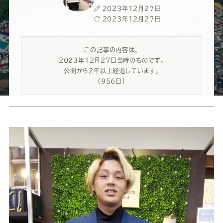
ー
ー
ー
ー
ー
投
2023年12月27日
稿
最
2023年12月27日
ス
ス
ス
ス
ス
日
終
更
この記事の内容は、
新
ー
ー
ー
ー
ー
2023年12月27日当時のものです。
日
公開から2年以上経過しています。
（956日）
ツ
ツ
ツ
ツ
ツ
SADA
SADA
SADA
SADA
SADA
の
の
の
の
の
公
公
公
公
公
式
式
式
式
式