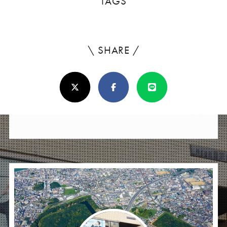
TAGS
\ SHARE /
よ
ろ
X(Twitter)
Facebook
Line
し
け
れ
ば
シ
ェ
ア
し