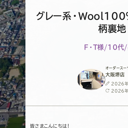
グレー系・Wool10
柄裏地
F・T様/10代
オーダースー
大阪堺店
投
2026
稿
最
2026
日
終
更
新
日
皆さまこんにちは！