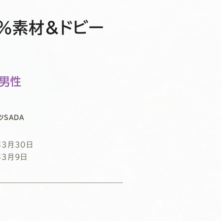
0％素材&ドビー
/男性
ツSADA
年3月30日
年3月9日