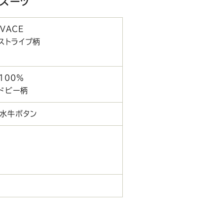
ルスーツ
VACE
ストライプ柄
ラ100％
ドビー柄
本水牛ボタン