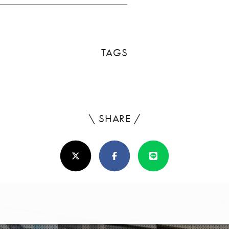
TAGS
\ SHARE /
よ
ろ
X(Twitter)
Facebook
Line
し
け
れ
ば