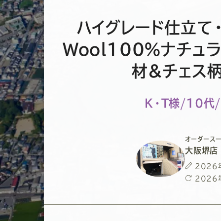
ハイグレード仕立て
Wool100％ナチュ
材&チェス
K・T様/10代
オーダースー
大阪堺店
投
2026
稿
最
2026
日
終
更
新