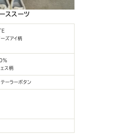
ピーススーツ
TE
バーズアイ柄
00％
チェス柄
×テーラーボタン