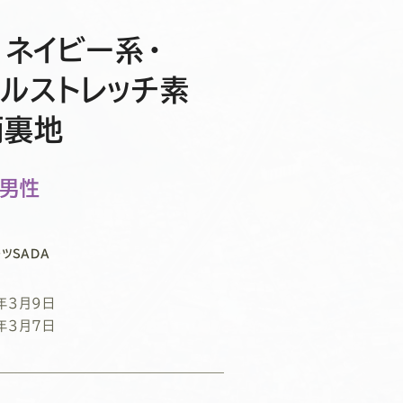
・ネイビー系・
ラルストレッチ素
柄裏地
/男性
ツSADA
年3月9日
年3月7日