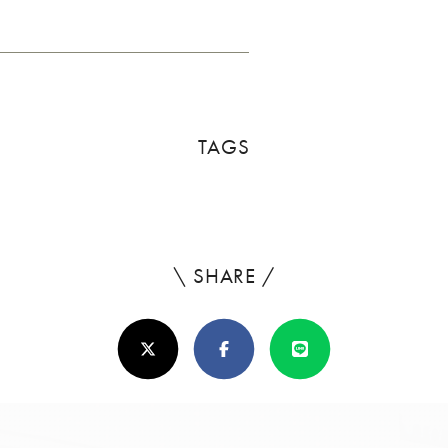
TAGS
\ SHARE /
よ
ろ
X(Twitter)
Facebook
Line
し
け
れ