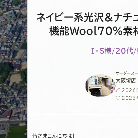
ネイビー系光沢＆ナチ
機能Wool70％
I・S様/20代
オーダースー
大阪堺店
投
2026
稿
最
2026
日
終
更
新
日
皆さまこんにちは！