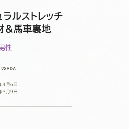
ュラルストレッチ
素材＆馬車裏地
/男性
ツSADA
年4月6日
年3月9日