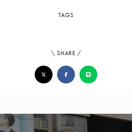
TAGS
\ SHARE /
よ
ろ
X(Twitter)
Facebook
Line
し
け
れ
ば
シ
ェ