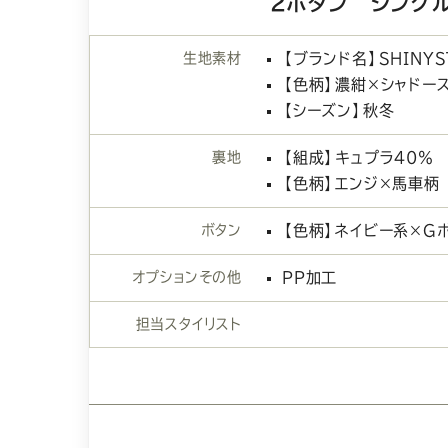
2ボタン シング
生地素材
【ブランド名】SHINYS
【色柄】濃紺×シャドー
【シーズン】秋冬
裏地
【組成】キュプラ40％
【色柄】エンジ×馬車柄
ボタン
【色柄】ネイビー系×G
オプションその他
PP加工
担当スタイリスト