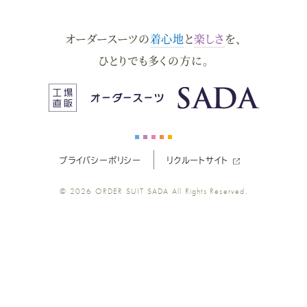
ダ
ダ
ダ
ダ
ダ
オーダースーツの
着心地
と
楽しさ
を、
ー
ー
ー
ー
ー
ひとりでも多くの方に。
ス
ス
ス
ス
ス
ー
ー
ー
ー
ー
プライバシーポリシー
リクルートサイト
ツ
ツ
ツ
ツ
ツ
© 2026
ORDER SUIT SADA
All Rights Reserved.
SADA
SADA
SADA
SADA
SADA
の
の
の
の
の
公
公
公
公
公