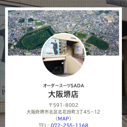
シ
ェ
ア
し
て
く
だ
さ
オーダースーツSADA
い
大阪堺店
〒591-8002
大阪府堺市北区北花田町３丁４５−１２
（
MAP
）
TEL:
072-255-1168