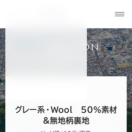
グロ
ーバ
ルメ
ニュ
COLLECTION
ーボ
大阪堺店
お客様スーツコレクション
タン
オ
オ
オ
オ
オ
ー
ー
ー
ー
ー
グレー系・Wool 50％素材
ダ
ダ
ダ
ダ
ダ
＆無地柄裏地