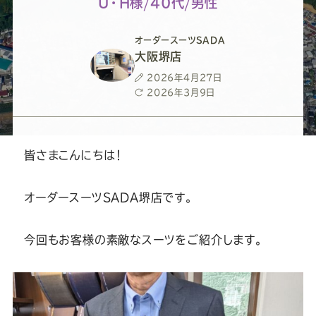
ー
ー
ー
ー
ー
U・H様/40代/男性
ス
ス
ス
ス
ス
オーダースーツSADA
大阪堺店
ー
ー
ー
ー
ー
投
2026年4月27日
稿
最
2026年3月9日
日
終
ツ
ツ
ツ
ツ
ツ
更
新
日
皆さまこんにちは！
SADA
SADA
SADA
SADA
SADA
オーダースーツSADA堺店です。
の
の
の
の
の
公
公
公
公
公
今回もお客様の素敵なスーツをご紹介します。
式
式
式
式
式