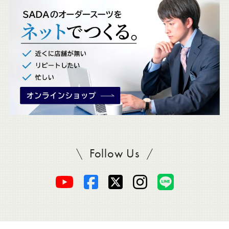
ク
。
Follow Us
SADAをフォロー
オ
オ
オ
オ
オ
ー
ー
ー
ー
ー