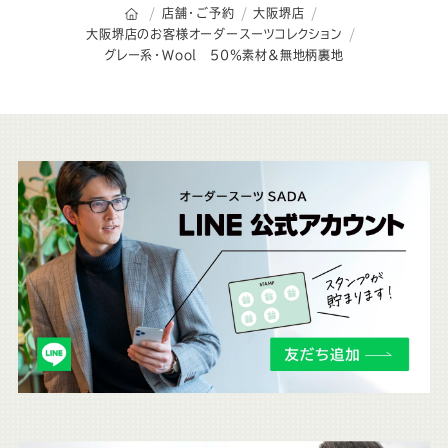
オーダースーツSADAのトップページ
店舗・ご予約
大阪堺店
大阪堺店のお客様オーダースーツコレクション
グレー系・Wool 50％素材＆無地柄裏地
こ
ち
ら
も
チ
ェ
ッ