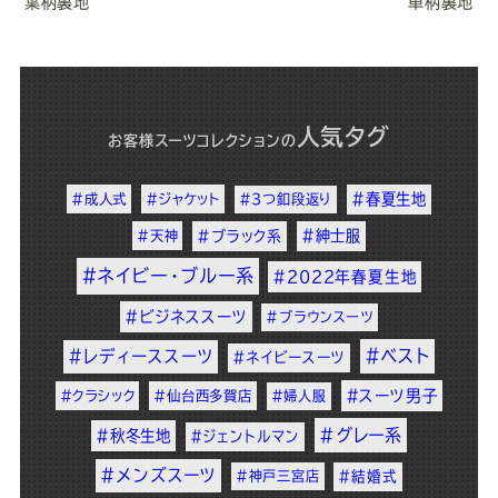
葉柄裏地
車柄裏地
人気タグ
お客様スーツコレクション
の
#春夏生地
#成人式
#ジャケット
#3つ釦段返り
#紳士服
#天神
#ブラック系
#ネイビー・ブルー系
#2022年春夏生地
#ビジネススーツ
#ブラウンスーツ
#ベスト
#レディーススーツ
#ネイビースーツ
#スーツ男子
#クラシック
#仙台西多賀店
#婦人服
#グレー系
#秋冬生地
#ジェントルマン
#メンズスーツ
#神戸三宮店
#結婚式