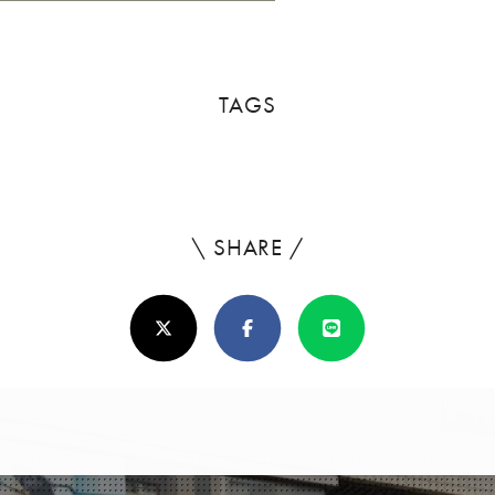
TAGS
\ SHARE /
よ
ろ
X(Twitter)
Facebook
Line
し
け
れ
ば
シ