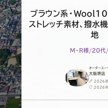
ブラウン系・Wool1
ストレッチ素材、撥水
地
M・R様/20代
オーダースー
大阪堺店
投
2026
稿
最
2026
日
終
更
新