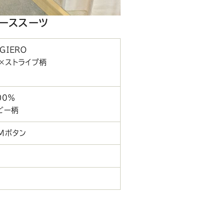
ピーススーツ
GIERO
×ストライプ柄
100％
ビー柄
Mボタン