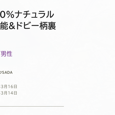
00％ナチュラル
機能&ドビー柄裏
/男性
ツSADA
年3月16日
年3月14日