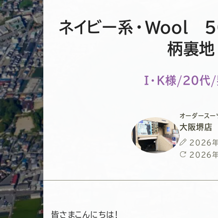
ネイビー系・Wool 
柄裏地
I・K様/20代
オーダースー
大阪堺店
投
2026
稿
最
2026
日
終
更
新
日
皆さまこんにちは！