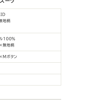
ルスーツ
ID
無地柄
テル100％
系×無地柄
×Mボタン