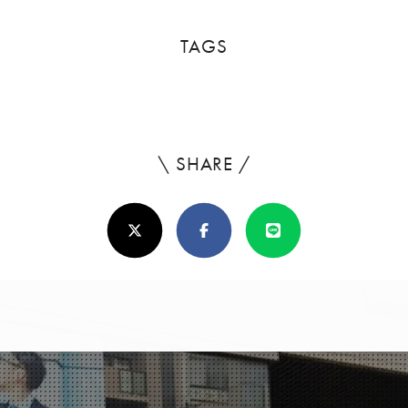
TAGS
\ SHARE /
よ
ろ
X(Twitter)
Facebook
Line
し
け
れ
ば
シ
ェ